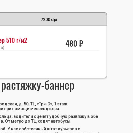
7200 dpi
ер 510 г/м2
480 ₽
а)
 растяжку-баннер
дская, д. 50, ТЦ «Три-D», 1 этаж;
 или при помощи мессенджера.
льца, водители оценят удобную развязку в обе
в. От метро до ТЦ ходят автобусы.
й. У нас собственный штат курьеров с