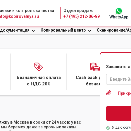
аявки и контроль качества
Отдел продаж
nfo@kopirovalnya.ru
+7 (495) 212-06-89
WhatsApp
 документация
Копировальный центр
Сканирование/А
НЕРА-РАСТЯЖКИ
Закажите 
Безналичная оплата
Cash back даже с
для физлиц
с НДС 20%
безнала
Прикр
ку в Москве в сроки от 24 часов: у нас
 мы беремся даже за срочные заказы.
Я даю
согл