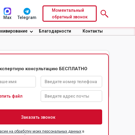
Моментальный
обратный звонок
Max
Telegram
рхивирование
Благодарности
Контакты
экспертную консультацию БЕСПЛАТНО
Доверительные
Безопасность
условия по
информации
договору
епить файл
асие на обработку моих персональных данных
в