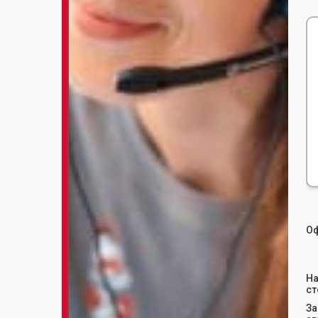
Оф
На
ст
За