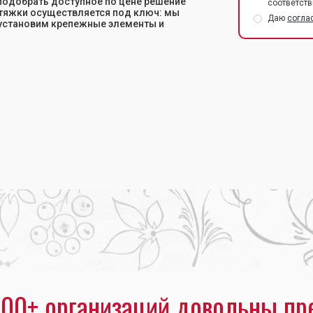
подобрать доступное по цене решение
соответств
стяжки осуществляется под ключ: мы
Даю
согла
 установим крепежные элементы и
-растяжки
00+ организаций довольны пр