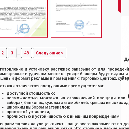
2
3
…
48
Следующие »
Д
готовление и установку растяжек заказывают для проведен
змещенные в удачном месте на улице баннеры будут видны и 
Отс
шевый формат рекламы в помещениях: торговых центрах, суперм
стяжки отличаются следующими преимуществами:
доступной стоимостью;
возможностью монтажа на ограниченной площади или 
заборах, балконах, кузовах автомобилей, крышах высоких зд
широким выбором материалов;
простотой установки;
прочностью и устойчивостью к внешним повреждениям.
я размещения на улице клиенты чаще всего заказывают по д
ннерной ткани или баннерной сетки. Это стойкие и легкие ма