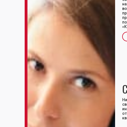
на
во
п
пр
по
«К
Sl
С
Ни
с
ин
от
кв