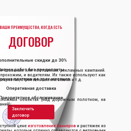
ВАШИ ПРЕИМУЩЕСТВА, КОГДА ЕСТЬ
ДОГОВОР
ополнительные скидки до 30%
Запуск работ без предоплаты
ия сезонных или постоянных рекламных кампаний.
прохожим, и водителям. Их также используют как
рочка платежа до трех месяцев
аркетах, строительных магазинах и т.д.
Оперативная доставка
Приоритетное обслуживание
сложных объектах (над дорожным полотном, на
аний);
Заключить
договор
оступной цене
изготовление баннеров
и растяжек из
териалы, которые отлично справляются с ветровыми