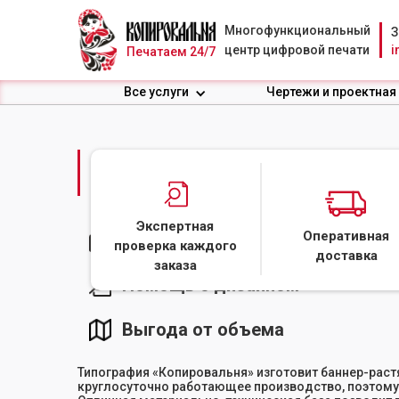
Многофункциональный
З
центр цифровой печати
i
Печатаем 24/7
Все услуги
Чертежи и проектная
ИЗГОТОВЛЕНИЕ БАН
Экспертная
Оперативная
Шесть способов оплаты и чек 
проверка каждого
доставка
заказа
Помощь с дизайном
Выгода от объема
Типография «Копировальня» изготовит баннер-растяж
круглосуточно работающее производство, поэтому