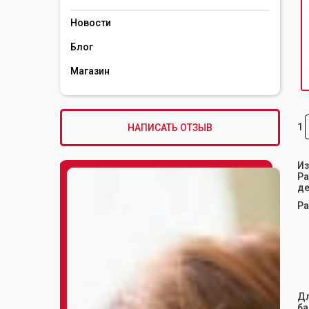
Новости
Блог
Магазин
1
НАПИСАТЬ ОТЗЫВ
Из
Ра
де
Ра
Дл
ба