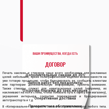
ВАШИ ПРЕИМУЩЕСТВА, КОГДА ЕСТЬ
ДОГОВОР
Печать наклеек и стикеров чаще всего необходима для рекламных
Дополнительные скидки до 30%
целей: небольшие, яркие полиграфические изделия можно нанести на
уже готовую продукцию, чтобы брендировать ее, сообщить клиентам
Запуск работ без предоплаты
или партнерам дополнительную информацию, прилечь внимание.
Также стикеры служат для навигационных целей (например, их
Отсрочка платежа до трех месяцев
наклеивают на пол и стены, чтобы показать путь к офису или магазину),
украшения интерьера, сокрытия повреждений и брендирования
Оперативная доставка
автотранспорта и т.д.
Приоритетное обслуживание
В «Копировальне» вы можете заказать печать стикеров любого типа.