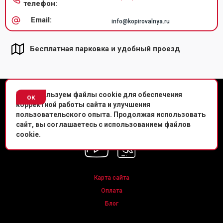
телефон:
Email:
info@kopirovalnya.ru
Бесплатная парковка и удобный проезд
© Копировальный центр «Копировальня» 2013-
2026
г.
Мы используем файлы cookie для обеспечения
ок
корректной работы сайта и улучшения
Политика конфиденциальности
пользовательского опыта. Продолжая использовать
сайт, вы соглашаетесь с использованием файлов
Мы в соц. сетях
cookie.
Карта сайта
Оплата
Блог