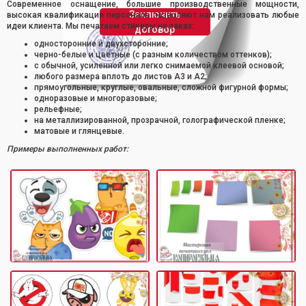
Современное оснащение, большие производственные мощности,
Заключить
высокая квалификация персонала позволяют нам реализовать любые
идеи клиента. Мы печатаем стикеры на заказ:
договор
односторонние и двухсторонние;
черно-белые и цветные (с разным количеством оттенков);
с обычной, усиленной или легко снимаемой клеевой основой;
любого размера вплоть до листов А3 и А2;
прямоугольные, круглые, овальные, сложной фигурной формы;
одноразовые и многоразовые;
рельефные;
на металлизированной, прозрачной, голографической пленке;
матовые и глянцевые.
Примеры выполненных работ: