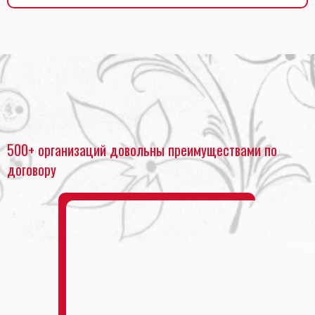
Главная
•
Печать стикеров
500+ организаций довольны преимуществами по
договору