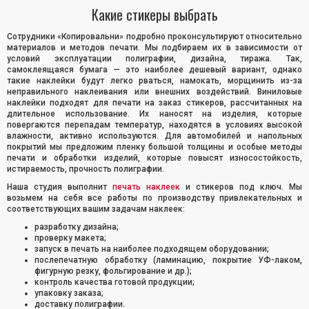
Какие стикеры выбрать
Сотрудники «Копировальни» подробно проконсультируют относительно
материалов и методов печати. Мы подбираем их в зависимости от
условий эксплуатации полиграфии, дизайна, тиража. Так,
самоклеящаяся бумага — это наиболее дешевый вариант, однако
такие наклейки будут легко рваться, намокать, морщинить из-за
неправильного наклеивания или внешних воздействий. Виниловые
наклейки подходят для печати на заказ стикеров, рассчитанных на
длительное использование. Их наносят на изделия, которые
повергаются перепадам температур, находятся в условиях высокой
влажности, активно используются. Для автомобилей и напольных
покрытий мы предложим пленку большой толщины и особые методы
печати и обработки изделий, которые повысят износостойкость,
истираемость, прочность полиграфии.
Наша студия выполнит
печать наклеек
и стикеров под ключ. Мы
возьмем на себя все работы по производству привлекательных и
соответствующих вашим задачам наклеек:
разработку дизайна;
проверку макета;
запуск в печать на наиболее подходящем оборудовании;
послепечатную обработку (ламинацию, покрытие УФ-лаком,
фигурную резку, фольгирование и др.);
контроль качества готовой продукции;
упаковку заказа;
доставку полиграфии.