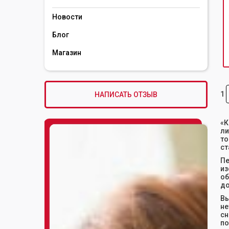
Новости
Блог
Магазин
1
НАПИСАТЬ ОТЗЫВ
«К
ли
то
ст
П
из
об
до
Вы
не
сн
по