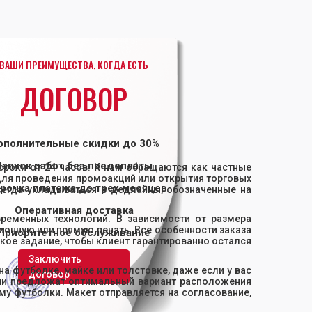
ВАШИ ПРЕИМУЩЕСТВА, КОГДА ЕСТЬ
ДОГОВОР
ополнительные скидки до 30%
Запуск работ без предоплаты
сроки от 24 часов. К нам обращаются как частные
для проведения промоакций или открытия торговых
рочка платежа до трех месяцев
егда укладываться в дедлайны, обозначенные на
Оперативная доставка
ременных технологий. В зависимости от размера
онную или прямую печать. Все особенности заказа
Приоритетное обслуживание
кое задание, чтобы клиент гарантированно остался
Заключить
а футболке, майке или толстовке, даже если у вас
договор
они предложат оптимальный вариант расположения
му футболки. Макет отправляется на согласование,