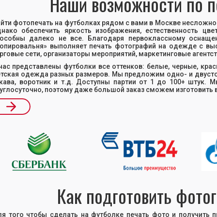
Наши возможности по п
йти фотопечать на футболках рядом с вами в Москве несложно
нако обеспечить яркость изображения, естественность цв
особны далеко не все. Благодаря первоклассному оснаще
опировальня» выполняет печать фотографий на одежде с вы
рговые сети, организаторы мероприятий, маркетинговые агентст
нас представлены футболки все оттенков: белые, черные, крас
тская одежда разных размеров. Мы предложим одно- и двусто
кава, воротник и т.д. Доступны партии от 1 до 100+ штук.
углосуточно, поэтому даже большой заказ сможем изготовить 
ide 2 of 17.
Как подготовить фото
я того чтобы сделать на футболке печать фото и получить п