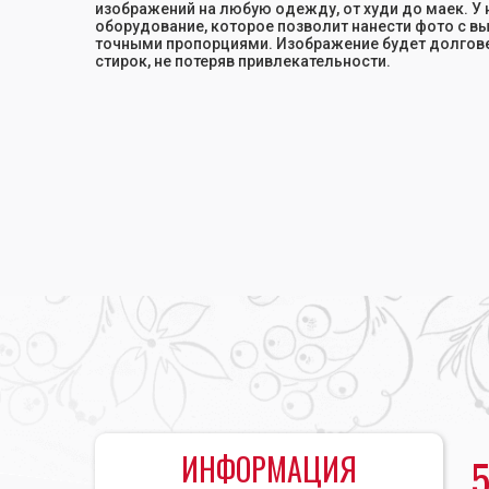
изображений на любую одежду, от худи до маек. У
оборудование, которое позволит нанести фото с в
точными пропорциями. Изображение будет долгов
стирок, не потеряв привлекательности.
Главная
•
Печать фото
•
Фотопечать на футболках
ИНФОРМАЦИЯ
5