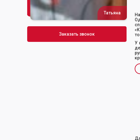
Татьяна
Сусана
На
Од
сп
«К
Заказать звонок
то
У 
де
ру
кр
Sl
Дл