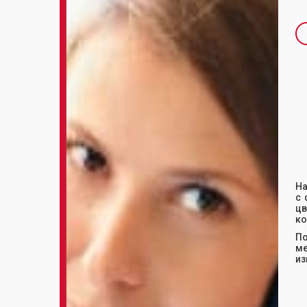
Sl
На
с 
цв
ко
По
ме
из