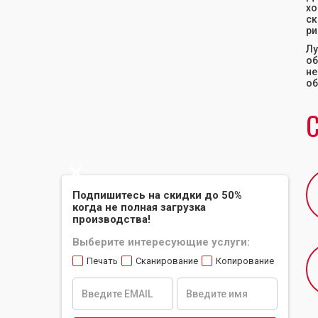
хо
ск
ри
Лу
об
не
об
С
Slide 2 of 2.
Подпишитесь на скидки до 50%
когда не полная загрузка
производства!
Выберите интересующие услуги:
Печать
Сканирование
Копирование