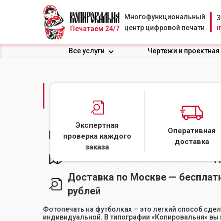
Многофункциональный
З
центр цифровой печати
i
Печатаем 24/7
Все услуги
Чертежи и проектная
ФОТОПЕЧАТЬ НА ФУ
Экспертная
Оперативная
Выгода от объема
проверка каждого
доставка
заказа
Шесть способов оплаты и чек 
Доставка по Москве — бесплатн
рублей
Фотопечать на футболках — это легкий способ сде
индивидуальной. В типографии «Копировальня» вы 