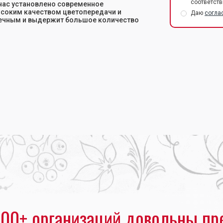
соответств
 нас установлено современное
ысоким качеством цветопередачи и
Даю
согла
ечным и выдержит большое количество
00+ организаций довольны пр