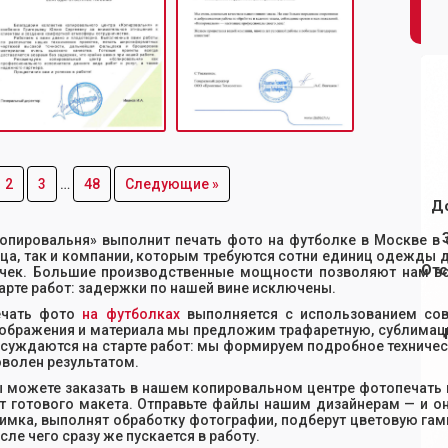
2
3
…
48
Следующие »
Д
опировальня» выполнит печать фото на футболке в Москве в 
ца, так и компании, которым требуются сотни единиц одежды 
Отс
чек. Большие производственные мощности позволяют нам вс
арте работ: задержки по нашей вине исключены.
ечать фото
на футболках
выполняется с использованием сов
ображения и материала мы предложим трафаретную, сублимаци
суждаются на старте работ: мы формируем подробное техничес
волен результатом.
 можете заказать в нашем копировальном центре фотопечать н
т готового макета. Отправьте файлы нашим дизайнерам — и 
имка, выполнят обработку фотографии, подберут цветовую гам
сле чего сразу же пускается в работу.