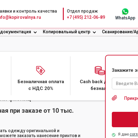
аявки и контроль качества
Отдел продаж
nfo@kopirovalnya.ru
+7 (495) 212-06-89
WhatsApp
 документация
Копировальный центр
Сканирование/А
ТБОЛКАХ
Закажите 
Безналичная оплата
Cash back даже с
с НДС 20%
безнала
для физлиц
Прикр
ая при заказе от 10 тыс.
лать одежду оригинальной и
Я даю
согл
можете заказать нанесение принтов и