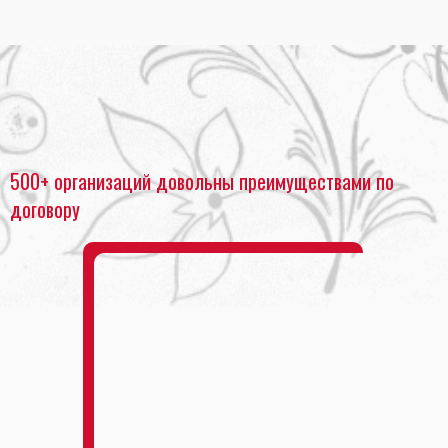
Главная
•
Печать фото
•
Печать фотографий на пластике
500+ организаций довольны преимуществами по
договору