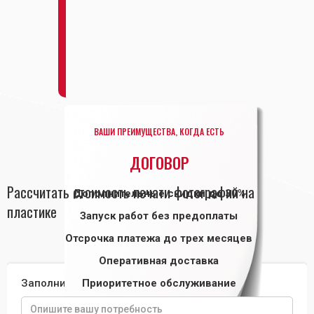
ВАШИ ПРЕИМУЩЕСТВА, КОГДА ЕСТЬ
ДОГОВОР
Рассчитать стоимость печати фотографий на
Дополнительные скидки до 30%
пластике
Запуск работ без предоплаты
Отсрочка платежа до трех месяцев
Оперативная доставка
Заполните форму и получите расчет
Приоритетное обслуживание
Заключить