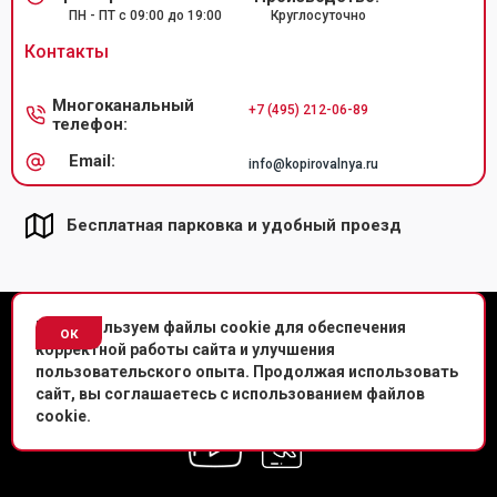
ПН - ПТ с 09:00 до 19:00
Круглосуточно
Контакты
Многоканальный
+7 (495) 212-06-89
телефон:
Email:
info@kopirovalnya.ru
Бесплатная парковка и удобный проезд
© Копировальный центр «Копировальня» 2013-
2026
г.
Мы используем файлы cookie для обеспечения
ок
корректной работы сайта и улучшения
Политика конфиденциальности
пользовательского опыта. Продолжая использовать
сайт, вы соглашаетесь с использованием файлов
Мы в соц. сетях
cookie.