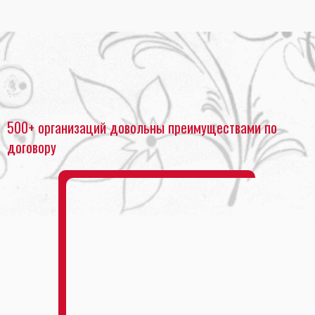
Главная
•
Ксерокопия документов
•
Копирование А1
500+ организаций довольны преимуществами по
договору