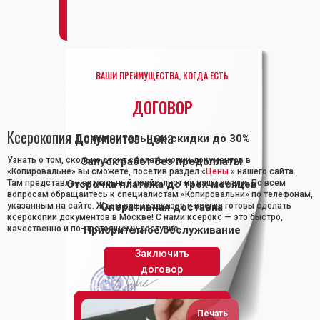
ВАШИ ПРЕИМУЩЕСТВА, КОГДА ЕСТЬ
ДОГОВОР
Ксерокопия документов: цена
Дополнительные скидки до 30%
Узнать о том, сколько стоит сделать копии документов в
Запуск работ без предоплаты
«Копировальне» вы сможете, посетив раздел «
Цены
» нашего сайта.
Там представлен актуальный прайс-лист на наши услуги. По всем
Отсрочка платежа до трех месяцев
вопросам обращайтесь к специалистам «Копировальни» по телефонам,
указанным на сайте. Ждем ваших заказов и всегда готовы сделать
Оперативная доставка
ксерокопии документов в Москве! С нами ксерокс — это быстро,
качественно и по-настоящему доступно.
Приоритетное обслуживание
Заключить
договор
Печать