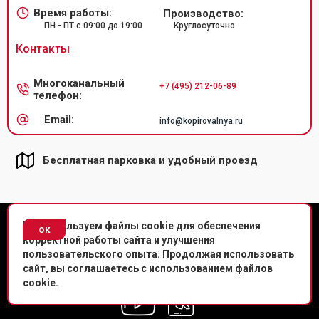
Время работы:
Производство:
ПН - ПТ с 09:00 до 19:00
Круглосуточно
Контакты
Многоканальный
+7 (495) 212-06-89
телефон:
Email:
info@kopirovalnya.ru
Бесплатная парковка и удобный проезд
© Копировальный центр «Копировальня» 2013-
2026
г.
Мы используем файлы cookie для обеспечения
ок
корректной работы сайта и улучшения
Политика конфиденциальности
пользовательского опыта. Продолжая использовать
сайт, вы соглашаетесь с использованием файлов
Мы в соц. сетях
cookie.