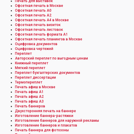
Печать для выставок
Офсетная печать в Москве
Офсетная печать А0
Офсетная печать А2
Офсетная печать А4 в Москве
Офсетная печать визиток
Офсетная печать листовок
Офсетная печать формата А1
Офсетная печать планингов в Москве
Оцифровка документов
Оцифровка чертежей
Переплет
Авторский переплет по выгодным ценам
Книжный переплет
Мягкий переплет
Переплет бухгалтерских документов
Переплет диссертации
Термопереплет
Печать афиш в Москве
Печать афиш А1
Печать афиш А2
Печать афиш А3
Печать баннеров
Двухсторонняя печать на баннере
Изготовление баннера-растяжки
Изготовление баннеров для наружной рекламы
Изготовление баннеров и плакатов
Печать баннера для фотозоны