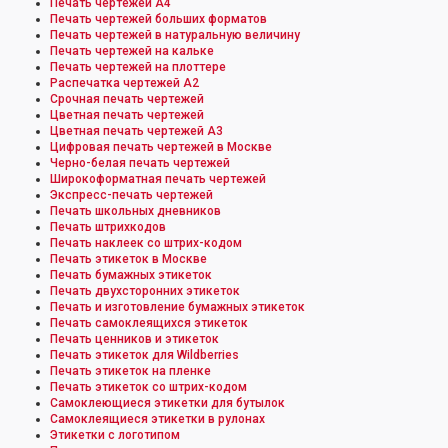
Печать чертежей А4
Печать чертежей больших форматов
Печать чертежей в натуральную величину
Печать чертежей на кальке
Печать чертежей на плоттере
Распечатка чертежей А2
Срочная печать чертежей
Цветная печать чертежей
Цветная печать чертежей А3
Цифровая печать чертежей в Москве
Черно-белая печать чертежей
Широкоформатная печать чертежей
Экспресс-печать чертежей
Печать школьных дневников
Печать штрихкодов
Печать наклеек со штрих-кодом
Печать этикеток в Москве
Печать бумажных этикеток
Печать двухсторонних этикеток
Печать и изготовление бумажных этикеток
Печать самоклеящихся этикеток
Печать ценников и этикеток
Печать этикеток для Wildberries
Печать этикеток на пленке
Печать этикеток со штрих-кодом
Самоклеющиеся этикетки для бутылок
Самоклеящиеся этикетки в рулонах
Этикетки с логотипом