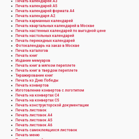
Печать календарей А3
Печать календарей А5
Печать календарей формата А4
Печать календаря А2
Печать карманных календарей
Печать квартальных календарей в Москве
Печать настенных календарей по выгодной цене
Печать настольных календарей
Печать перекидных календарей
Фотокалендарь на заказ в Москве
Печать каталогов
Печать книг
Издание мемуаров
Печать книг в мягком переплете
Печать книг в твердом переплете
Тиражирование книг
Печать ко Дню Победы
Печать конвертов
Изготовление конвертов с логотипом
Печать на конвертах С4
Печать на конвертах С5
Печать конструкторской документации
Печать листовок
Печать листовок А4
Печать листовок А5
Печать листовок А6
Печать самоклеящихся листовок
Печать меню