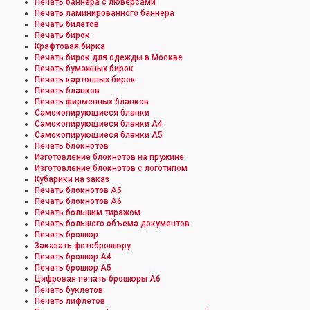
Печать баннера с люверсами
Печать ламинированного баннера
Печать билетов
Печать бирок
Крафтовая бирка
Печать бирок для одежды в Москве
Печать бумажных бирок
Печать картонных бирок
Печать бланков
Печать фирменных бланков
Самокопирующиеся бланки
Самокопирующиеся бланки А4
Самокопирующиеся бланки А5
Печать блокнотов
Изготовление блокнотов на пружине
Изготовление блокнотов с логотипом
Кубарики на заказ
Печать блокнотов А5
Печать блокнотов А6
Печать большим тиражом
Печать большого объема документов
Печать брошюр
Заказать фотоброшюру
Печать брошюр А4
Печать брошюр А5
Цифровая печать брошюры А6
Печать буклетов
Печать лифлетов