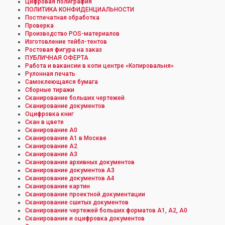
Цифровая полиграфия
ПОЛИТИКА КОНФИДЕНЦИАЛЬНОСТИ
Постпечатная обработка
Проверка
Производство POS-материалов
Изготовление тейбл-тентов
Ростовая фигура на заказ
ПУБЛИЧНАЯ ОФЕРТА
Работа и вакансии в копи центре «Копировальня»
Рулонная печать
Самоклеющаяся бумага
Сборные тиражи
Сканирование больших чертежей
Сканирование документов
Оцифровка книг
Скан в цвете
Сканирование А0
Сканирование А1 в Москве
Сканирование А2
Сканирование А3
Сканирование архивных документов
Сканирование документов А3
Сканирование документов А4
Сканирование картин
Сканирование проектной документации
Сканирование сшитых документов
Сканирование чертежей больших форматов А1, А2, А0
Сканирование и оцифровка документов