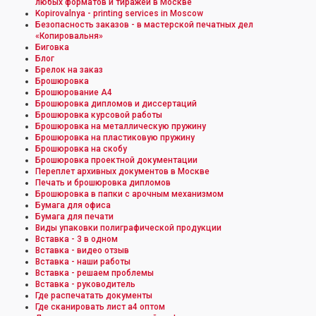
любых форматов и тиражей в Москве
Kopirovalnya - printing services in Moscow
Безопасность заказов - в мастерской печатных дел
«Копировальня»
Биговка
Блог
Брелок на заказ
Брошюровка
Брошюрование А4
Брошюровка дипломов и диссертаций
Брошюровка курсовой работы
Брошюровка на металлическую пружину
Брошюровка на пластиковую пружину
Брошюровка на скобу
Брошюровка проектной документации
Переплет архивных документов в Москве
Печать и брошюровка дипломов
Брошюровка в папки с арочным механизмом
Бумага для офиса
Бумага для печати
Виды упаковки полиграфической продукции
Вставка - 3 в одном
Вставка - видео отзыв
Вставка - наши работы
Вставка - решаем проблемы
Вставка - руководитель
Где распечатать документы
Где сканировать лист а4 оптом