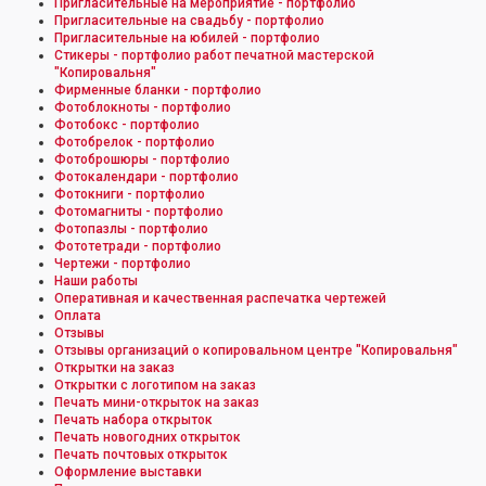
Пригласительные на мероприятие - портфолио
Пригласительные на свадьбу - портфолио
Пригласительные на юбилей - портфолио
Стикеры - портфолио работ печатной мастерской
"Копировальня"
Фирменные бланки - портфолио
Фотоблокноты - портфолио
Фотобокс - портфолио
Фотобрелок - портфолио
Фотоброшюры - портфолио
Фотокалендари - портфолио
Фотокниги - портфолио
Фотомагниты - портфолио
Фотопазлы - портфолио
Фототетради - портфолио
Чертежи - портфолио
Наши работы
Оперативная и качественная распечатка чертежей
Оплата
Отзывы
Отзывы организаций о копировальном центре "Копировальня"
Открытки на заказ
Открытки с логотипом на заказ
Печать мини-открыток на заказ
Печать набора открыток
Печать новогодних открыток
Печать почтовых открыток
Оформление выставки