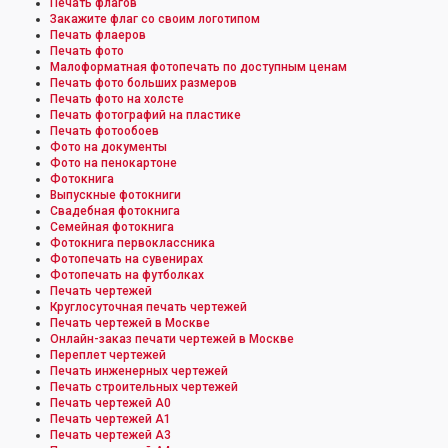
Печать флагов
Закажите флаг со своим логотипом
Печать флаеров
Печать фото
Малоформатная фотопечать по доступным ценам
Печать фото больших размеров
Печать фото на холсте
Печать фотографий на пластике
Печать фотообоев
Фото на документы
Фото на пенокартоне
Фотокнига
Выпускные фотокниги
Свадебная фотокнига
Семейная фотокнига
Фотокнига первоклассника
Фотопечать на сувенирах
Фотопечать на футболках
Печать чертежей
Круглосуточная печать чертежей
Печать чертежей в Москве
Онлайн-заказ печати чертежей в Москве
Переплет чертежей
Печать инженерных чертежей
Печать строительных чертежей
Печать чертежей А0
Печать чертежей А1
Печать чертежей А3