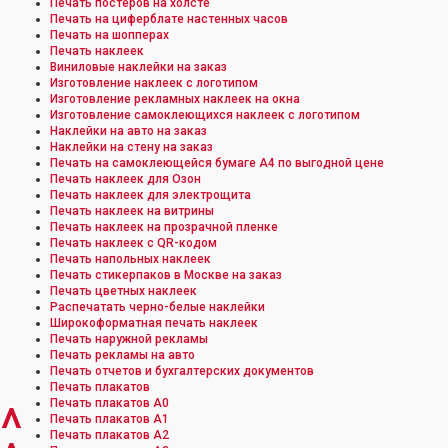
Печать постеров на холсте
Печать на циферблате настенных часов
Печать на шопперах
Печать наклеек
Виниловые наклейки на заказ
Изготовление наклеек с логотипом
Изготовление рекламных наклеек на окна
Изготовление самоклеющихся наклеек с логотипом
Наклейки на авто на заказ
Наклейки на стену на заказ
Печать на самоклеющейся бумаге А4 по выгодной цене
Печать наклеек для Озон
Печать наклеек для электрощита
Печать наклеек на витрины
Печать наклеек на прозрачной пленке
Печать наклеек с QR-кодом
Печать напольных наклеек
Печать стикерпаков в Москве на заказ
Печать цветных наклеек
Распечатать черно-белые наклейки
Широкоформатная печать наклеек
Печать наружной рекламы
Печать рекламы на авто
Печать отчетов и бухгалтерских документов
Печать плакатов
Печать плакатов А0
^
Печать плакатов А1
Печать плакатов А2