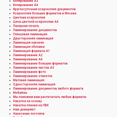
Копирование А3
Копирование А4
Круглосуточная ксерокопия документов
Ксерокопия больших форматов в Москве
Цветная ксерокопия
Цена цветной ксерокопии А4
Лазерная печать
Ламинирование документов
Глянцевая ламинация
Двусторонняя ламинация
Ламинация наклеек
Ламинация обложки
Ламинация формата А1
Ламинирование А2
Ламинирование А4
Ламинирование больших форматов
Ламинирование листов А3
Ламинирование фото
Ламинирование этикеток
Матовая ламинация
Односторонняя ламинация
Ламинирование документов любого формата
Мобайлы
Мы поможем вам распечатать любые форматы
Накатка на основу
Накатка пленки на ПВХ
Нам доверяют
Нанесение логотипа