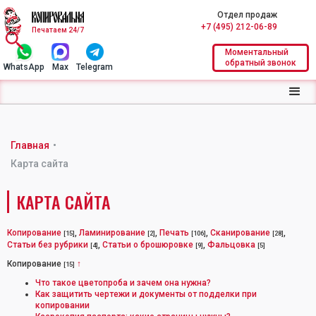
Отдел продаж
+7 (495) 212-06-89
Печатаем 24/7
Моментальный
обратный звонок
WhatsApp
Max
Telegram
Главная
•
Карта сайта
КАРТА САЙТА
Копирование
,
Ламинирование
,
Печать
,
Сканирование
,
[15]
[2]
[106]
[28]
Статьи без рубрики
,
Статьи о брошюровке
,
Фальцовка
[4]
[9]
[5]
Копирование
↑
[15]
Что такое цветопроба и зачем она нужна?
Как защитить чертежи и документы от подделки при
копировании