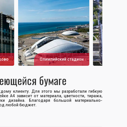
Московс
ково
Олимпийский стадион
"Зарядье
леющейся бумаге
дому клиенту. Для этого мы разработали гибкую
йке А4 зависит от материала, цветности, тиража,
тки дизайна. Благодаря большой материально-
под любой бюджет.