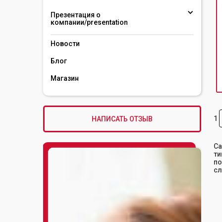
Презентация о 
компании/presentation 
Новости
Блог
Магазин
1
НАПИСАТЬ ОТЗЫВ
Са
ти
по
с