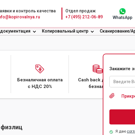
аявки и контроль качества
Отдел продаж
nfo@kopirovalnya.ru
+7 (495) 212-06-89
WhatsApp
 документация
Копировальный центр
Сканирование/А
ЕЮЩЕЙСЯ БУМАГЕ
ЕНЕ
Закажите 
Безналичная оплата
Cash back даже с
с НДС 20%
безнала
Прикр
 физлиц
Я даю
согл