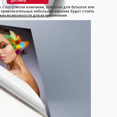
договор
к с логотипом компании, этикеток для бутылок или
о привлекательных небольших наклеек будет стоить
окие возможности для их применения.