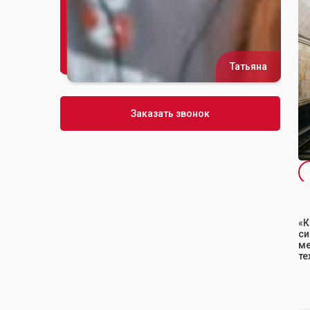
Татьяна
Сусана
Заказать звонок
«К
си
м
те