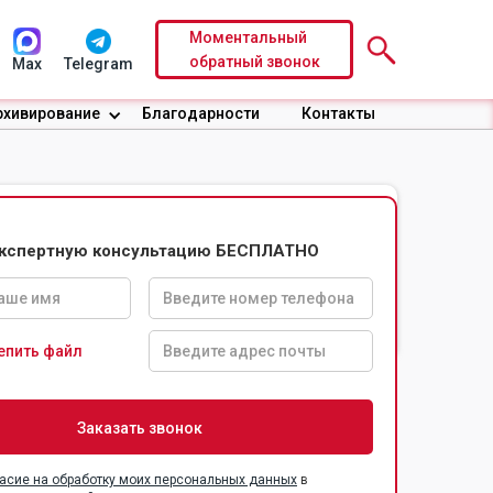
Моментальный
обратный звонок
Max
Telegram
рхивирование
Благодарности
Контакты
экспертную консультацию БЕСПЛАТНО
Доверительные
Безопасность
условия по
информации
договору
епить файл
асие на обработку моих персональных данных
в