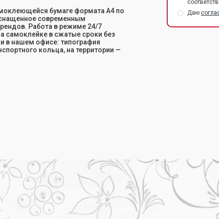
соответств
амоклеющейся бумаге формата А4 по
Даю
согла
 оснащенное современным
брендов. Работа в режиме 24/7
на самоклейке в сжатые сроки без
и в нашем офисе: типография
нспортного кольца, на территории —
ся бумаге А4 по выгодной цене