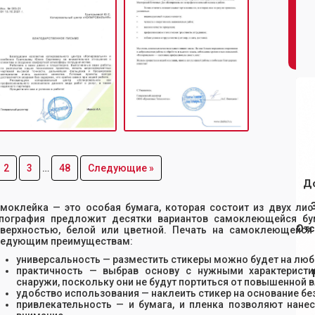
2
3
…
48
Следующие »
Д
моклейка — это особая бумага, которая состоит из двух ли
пография предложит десятки вариантов самоклеющейся бу
Отс
верхностью, белой или цветной. Печать на самоклеющейся
ледующим преимуществам:
универсальность — разместить стикеры можно будет на любо
практичность — выбрав основу с нужными характерист
снаружи, поскольку они не будут портиться от повышенной 
удобство использования — наклеить стикер на основание б
привлекательность — и бумага, и пленка позволяют нанес