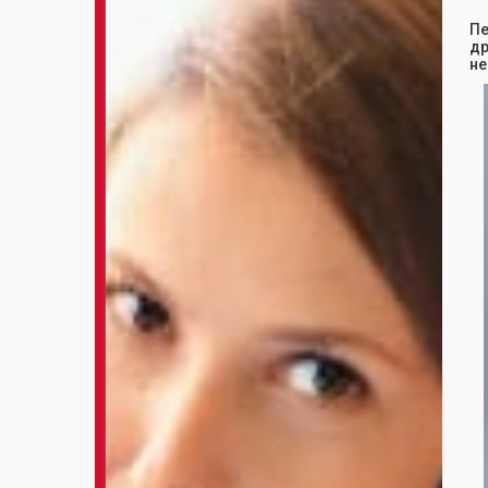
Пе
др
не