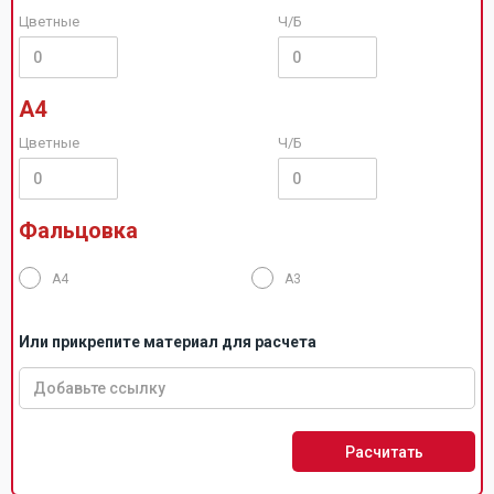
Цветные
Ч/Б
А4
Цветные
Ч/Б
Фальцовка
А4
А3
Или прикрепите материал для расчета
Расчитать