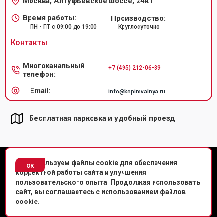
Москва, Алтуфьевское шоссе, 24к1
Время работы:
Производство:
ПН - ПТ с 09:00 до 19:00
Круглосуточно
Контакты
Многоканальный
+7 (495) 212-06-89
телефон:
Email:
info@kopirovalnya.ru
Бесплатная парковка и удобный проезд
© Копировальный центр «Копировальня» 2013-
2026
г.
Мы используем файлы cookie для обеспечения
ок
корректной работы сайта и улучшения
Политика конфиденциальности
пользовательского опыта. Продолжая использовать
сайт, вы соглашаетесь с использованием файлов
Мы в соц. сетях
cookie.