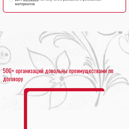
материалов
Главная
•
Офсетная печать в Москве
•
Офсетная печать А0
500+ организаций довольны преимуществами по
договору