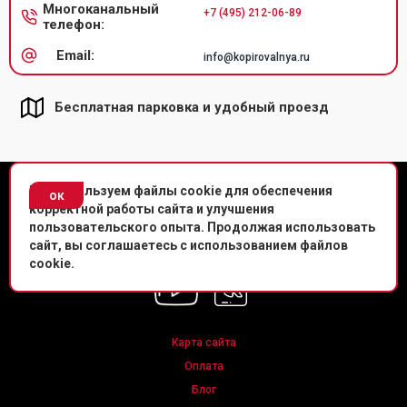
Многоканальный
+7 (495) 212-06-89
телефон:
Email:
info@kopirovalnya.ru
Бесплатная парковка и удобный проезд
© Копировальный центр «Копировальня» 2013-
2026
г.
Мы используем файлы cookie для обеспечения
ок
корректной работы сайта и улучшения
Политика конфиденциальности
пользовательского опыта. Продолжая использовать
сайт, вы соглашаетесь с использованием файлов
Мы в соц. сетях
cookie.
Карта сайта
Оплата
Блог