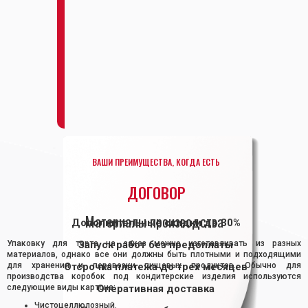
ВАШИ ПРЕИМУЩЕСТВА, КОГДА ЕСТЬ
ДОГОВОР
Материалы производства
Дополнительные скидки до 30%
Упаковку для торта на заказ можно изготавливать из разных
Запуск работ без предоплаты
материалов, однако все они должны быть плотными и подходящими
для хранения и перевозки пищевых продуктов. Обычно для
Отсрочка платежа до трех месяцев
производства коробок под кондитерские изделия используются
следующие виды картона:
Оперативная доставка
Чистоцеллюлозный.