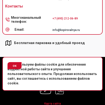
Контакты
Многоканальный
+7 (495) 212-06-89
телефон:
Email:
info@kopirovalnya.ru
Бесплатная парковка и удобный проезд
© Копировальный центр «Копировальня» 2013-
2026
г.
Мы используем файлы cookie для обеспечения
ок
корректной работы сайта и улучшения
Политика конфиденциальности
пользовательского опыта. Продолжая использовать
сайт, вы соглашаетесь с использованием файлов
Мы в соц. сетях
cookie.
Карта сайта