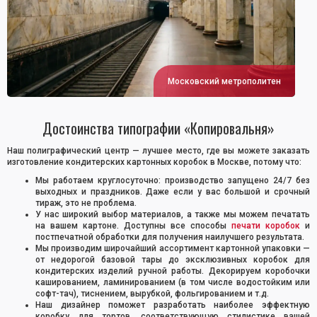
Московский метрополитен
Достоинства типографии «Копировальня»
Наш полиграфический центр — лучшее место, где вы можете заказать
изготовление кондитерских картонных коробок в Москве, потому что:
Мы работаем круглосуточно: производство запущено 24/7 без
выходных и праздников. Даже если у вас большой и срочный
тираж, это не проблема.
У нас широкий выбор материалов, а также мы можем печатать
на вашем картоне. Доступны все способы
печати коробок
и
постпечатной обработки для получения наилучшего результата.
Мы производим широчайший ассортимент картонной упаковки —
от недорогой базовой тары до эксклюзивных коробок для
кондитерских изделий ручной работы. Декорируем коробочки
кашированием, ламинированием (в том числе водостойким или
софт-тач), тиснением, вырубкой, фольгированием и т.д.
Наш дизайнер поможет разработать наиболее эффектную
коробку для тортов, соответствующую стилистике вашей