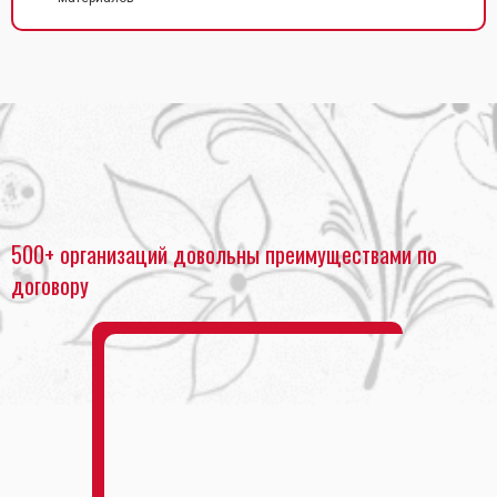
Главная
•
Заказать печать коробок
•
Печать коробок для тортов
500+ организаций довольны преимуществами по
договору