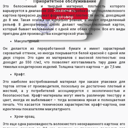
Приоритетное обслуживание
Это белоснежный и твердый материал, плотность которого
Заключить
варьируется в диапазоне 200-350 г/м2. Коробки из чистоцеллюлозного
картона прекрасно держат форму за счет плотности листа, доходящей
договор
до 8 мм. Такая основа не идеально ровная, а имеет определенный
рельеф. В декоративных целях делают чистоцеллюлозный картон,
который бывает мелованным с одной или обеих сторон. Все его виды
пригодны для производства кондитерской упаковки.
Макулатурный.
Он делается из переработанной бумаги и имеет характерный
сероватый оттенок, но иногда покрывается белой красной с одной или
двух сторон. Это один из материалов с высокой плотностью: она
доходит до 550 г/м2, что позволяет изготавливать тару даже для
тяжелых кондитерских изделий. Толщина такого картона — до 7,5 мм.
Крафт.
Это наиболее востребованный материал при заказе упаковки для
тортов оптом от производителя, поскольку он достаточно плотный и
жесткий, а у потребителей ассоциируется с экологичностью и
безопасностью. Крафт-материалы могут иметь различную текстуру и
цвет, иногда их выбеливают – тогда возможна яркая и полноцветная
печать. Что касается технических характеристик крафт-картона, они
идентичны показателям макулатурного.
Хром-эрзац.
Это еще одна разновидность волокнистого неокрашенного картона: его