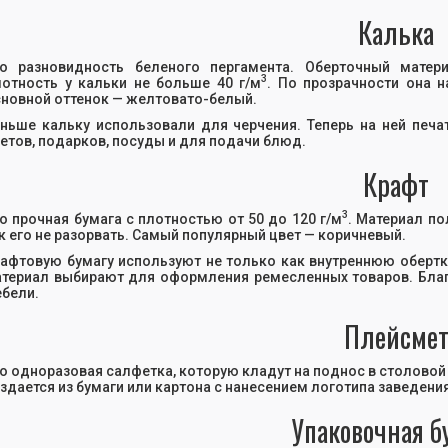
Калька
то разновидность беленого пергамента. Оберточный мате
3
отность у кальки не больше 40 г/м
. По прозрачности она н
новной оттенок — желтовато-белый.
ньше кальку использовали для черчения. Теперь на ней печ
етов, подарков, посуды и для подачи блюд.
Крафт
3
о прочная бумага с плотностью от 50 до 120 г/м
. Материал п
к его не разорвать. Самый популярный цвет — коричневый.
афтовую бумагу используют не только как внутреннюю обертку
териал выбирают для оформления ремесленных товаров. Бла
бели.
Плейсме
о одноразовая салфетка, которую кладут на поднос в столовой
здается из бумаги или картона с нанесением логотипа заведения
Упаковочная б