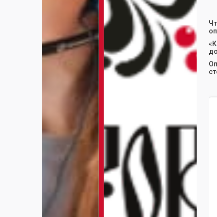
Чт
оп
«К
до
О
ст