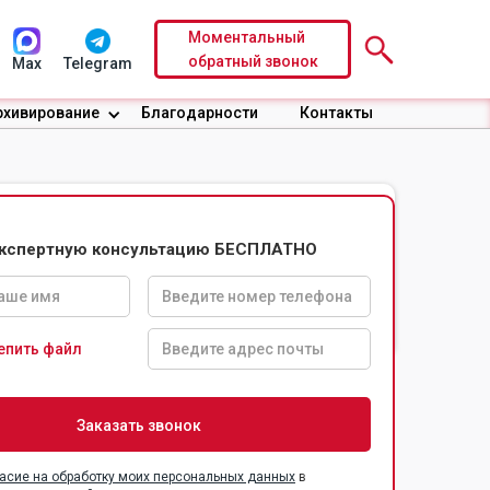
Моментальный
обратный звонок
Max
Telegram
рхивирование
Благодарности
Контакты
экспертную консультацию БЕСПЛАТНО
Доверительные
Безопасность
условия по
информации
договору
епить файл
асие на обработку моих персональных данных
в