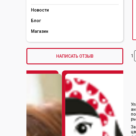
Новости
Блог
Магазин
1
НАПИСАТЬ ОТЗЫВ
Уп
ан
по
ры
За
цв