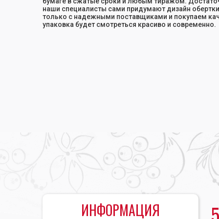
бумаге в сжатые сроки и любым тиражом. Достато
наши специалисты сами придумают дизайн обертки
только с надежными поставщиками и покупаем ка
упаковка будет смотреться красиво и современно.
Главная
•
Печать упаковки в типографии «Копирова
ИНФОРМАЦИЯ
5