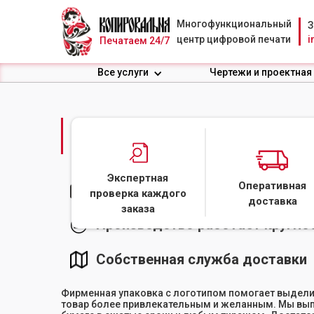
Многофункциональный
З
центр цифровой печати
i
Печатаем 24/7
Все услуги
Чертежи и проектная
ПЕЧАТЬ НА УПАКОВО
Экспертная
Оперативная
Скидка при больших тиражах
проверка каждого
доставка
заказа
Производство работает кругло
Собственная служба доставки
Фирменная упаковка с логотипом помогает выделит
товар более привлекательным и желанным. Мы вып