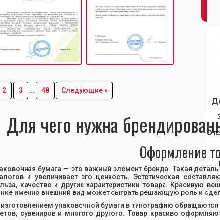
2
3
…
48
Следующие »
Д
Для чего нужна брендированн
Отс
Оформление то
аковочная бумага — это важный элемент бренда. Такая деталь
алогов и увеличивает его ценность. Эстетическая составля
льза, качество и другие характеристики товара. Красивую ве
нке именно внешний вид может сыграть решающую роль и сде
 изготовлением упаковочной бумаги в типографию обращаются 
етов, сувениров и многого другого. Товар красиво оформляю