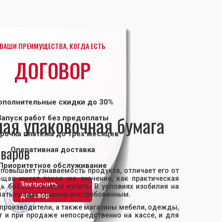
ВАШИ ПРЕИМУЩЕСТВА, КОГДА ЕСТЬ
ДОГОВОР
ополнительные скидки до 30%
ая упаковочная бумага
Запуск работ без предоплаты
рочка платежа до трех месяцев
варов
Оперативная доставка
Приоритетное обслуживание
 повышает узнаваемость продукта, отличает его от
ющая имеет такое же значение, как практическая
Заключить
щь больше хочется купить. В условиях изобилия на
лать продукт самым востребованным.
договор
производители, а также магазины мебели, одежды,
т и при продаже непосредственно на кассе, и для