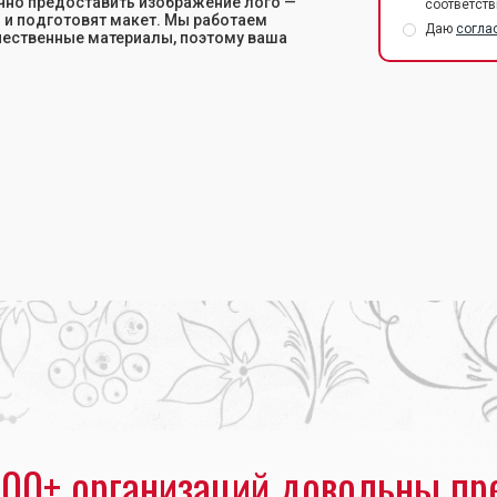
чно предоставить изображение лого —
соответств
 и подготовят макет. Мы работаем
Даю
согла
чественные материалы, поэтому ваша
льня»
•
Печать на упаковочной бумаге
00+ организаций довольны пр