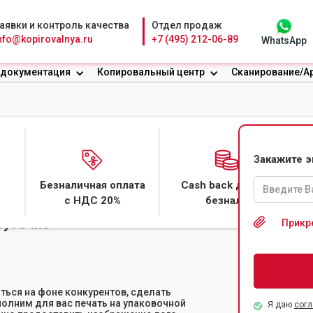
аявки и контроль качества
Отдел продаж
nfo@kopirovalnya.ru
+7 (495) 212-06-89
WhatsApp
 документация
Копировальный центр
Сканирование/А
ЧНОЙ БУМАГЕ
Закажите 
Безналичная оплата
Cash back даже с
с НДС 20%
безнала
суточно
Прикр
ься на фоне конкурентов, сделать
олним для вас печать на упаковочной
Я даю
согл