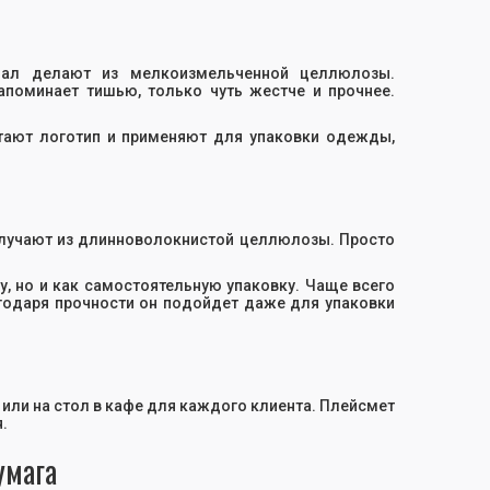
риал делают из мелкоизмельченной целлюлозы.
апоминает тишью, только чуть жестче и прочнее.
атают логотип и применяют для упаковки одежды,
олучают из длинноволокнистой целлюлозы. Просто
, но и как самостоятельную упаковку. Чаще всего
годаря прочности он подойдет даже для упаковки
т
 или на стол в кафе для каждого клиента. Плейсмет
.
умага