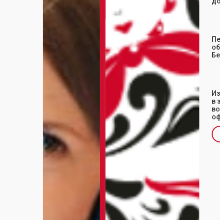
до
Пе
об
Бе
Из
в 
во
оф
Sl