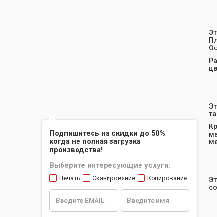
Э
Пл
Ос
Ра
цв
Эт
та
Slide 2 of 2.
Кр
Подпишитесь на скидки до 50%
ма
когда не полная загрузка
ме
производства!
Выберите интересующие услуги:
Печать
Сканирование
Копирование
Эт
со