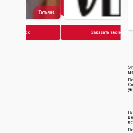
Татьяна
Сусана
Заказать звонок
Эт
ма
Пе
С
ук
Пл
це
вс
Пе