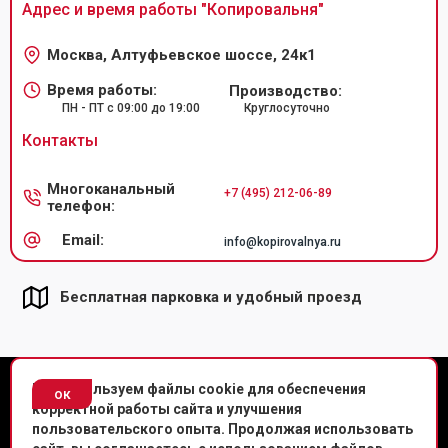
Адрес и время работы "
Копировальня
"
Москва, Алтуфьевское шоссе, 24к1
Время работы:
Производство:
ПН - ПТ с 09:00 до 19:00
Круглосуточно
Контакты
Многоканальный
+7 (495) 212-06-89
телефон:
Email:
info@kopirovalnya.ru
Бесплатная парковка и удобный проезд
© Копировальный центр «Копировальня» 2013-2020 г.
Мы используем файлы cookie для обеспечения
ок
корректной работы сайта и улучшения
Политика конфиденциальности
пользовательского опыта. Продолжая использовать