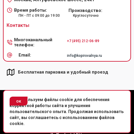
Время работы:
Производство:
ПН - ПТ с 09:00 до 19:00
Круглосуточно
Контакты
Многоканальный
+7 (495) 212-06-89
телефон:
Email:
info@kopirovalnya.ru
Бесплатная парковка и удобный проезд
© Копировальный центр «Копировальня» 2013-
2026
г.
Мы используем файлы cookie для обеспечения
ок
корректной работы сайта и улучшения
Политика конфиденциальности
пользовательского опыта. Продолжая использовать
сайт, вы соглашаетесь с использованием файлов
Мы в соц. сетях
cookie.