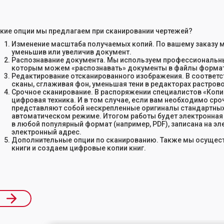
кие опции мы предлагаем при сканировании чертежей?
Изменение масштаба получаемых копий. По вашему заказу 
уменьшив или увеличив документ.
Распознавание документа. Мы используем профессиональны
которым можем «распознавать» документы в файлы формат
Редактирование отсканированного изображения. В соответс
сканы, сглаживая фон, уменьшая тени в редакторах растрово
Срочное сканирование. В распоряжении специалистов «Коп
цифровая техника. И в том случае, если вам необходимо ср
представляют собой нескрепленные оригиналы стандартных
автоматическом режиме. Итогом работы будет электронная 
в любой популярный формат (например, PDF), записана на эл
электронный адрес.
Дополнительные опции по сканированию. Также мы осущест
книги и создаем цифровые копии книг.