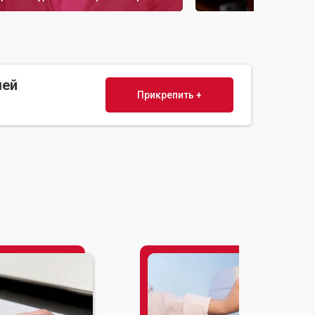
шей
Прикрепить +