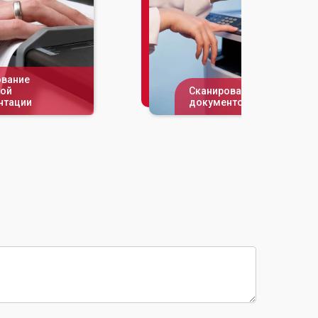
ование
ной
Сканирование
нтации
документов А4