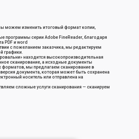
мы можем изменить итоговый формат копии,
е программы серии Adobe FineReader, благодаря
а PDF и word
твии с пожеланием заказчика, мы редактируем
й графики.
ировальни» находится высокопроизводительная
очное сканирование, а исходные документы
 форматов, мы предлагаем сканирование в
версия документа, которая может быть сохранена
ектронный носитель или отправлена на
вляем сложные услуги сканирования — сканируем