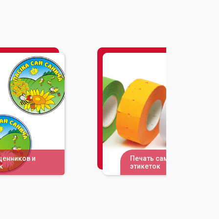
ценников и
Печать самоклеящихся
к
этикеток