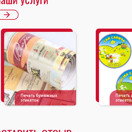
Печать бумажных
Печать 
этикеток
этикето