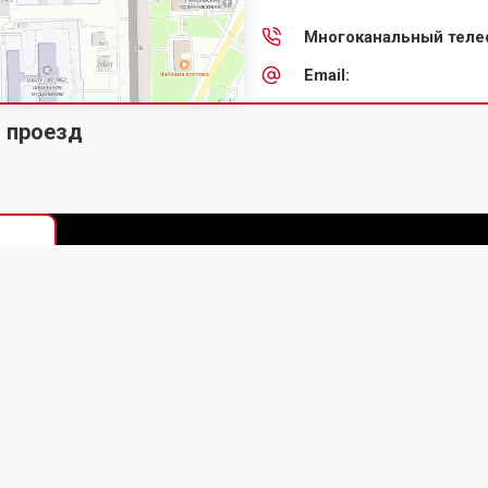
Многоканальный теле
Email:
й проезд
2026
г.
Мы в соц. сетях
Карта сайта
Оплата
Блог
Печать чертежей
Пе