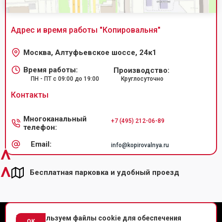
Адрес и время работы "
Копировальня
"
Москва, Алтуфьевское шоссе, 24к1
Время работы:
Производство:
ПН - ПТ с 09:00 до 19:00
Круглосуточно
Контакты
Многоканальный
+7 (495) 212-06-89
телефон:
Email:
info@kopirovalnya.ru
^
^
Бесплатная парковка и удобный проезд
© Копировальный центр «Копировальня» 2013-
2026
г.
Мы используем файлы cookie для обеспечения
ок