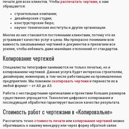
печати для всех клиентов. Чтобы
распечатать чертежи
, к нам
обращаются:
строительные компании;
дизайнерские студии;
конструкторские бюро;
научно-технические институты и другие организации.
Многие из них становятся постоянными клиентами, потому что их
устраивают качество услуг и цены. Мы прекрасно понимаем всю
важность заказываемых чертежей и документов и прилагаем все
усилия, чтобы избежать даже малейших отклонений от стандартов.
Копирование чертежей
Специалисты типографии занимаются не только печатью, но и
копированием чертежей. Данная услуга будет интересна строителям,
дизайнерам, инженерам, в том числе работающим на промышленных
предприятиях. Мы поможем
скопировать чертежи
и перенести их в
любой формат – от А0 до А3.
Работа с нестандартными оригиналами и проектами больших размеров
существенно упрощается. Технология цифрового копирования и
последующей обработки гарантирует высокое качество результата.
Стоимость работ с чертежами в «Копировальне»
Рассчитать точно
стоимость печати
или
копирования чертежей
можно
обратившись к нашему менедеру или через форму обратной связи