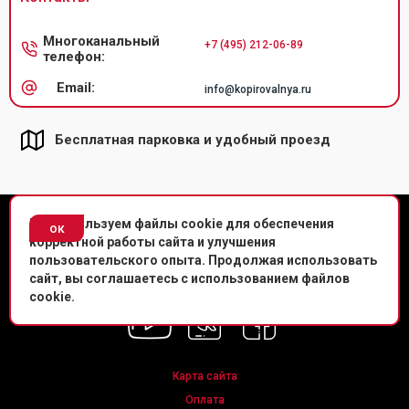
Многоканальный
+7 (495) 212-06-89
телефон:
Email:
info@kopirovalnya.ru
Бесплатная парковка и удобный проезд
© Копировальный центр «Копировальня» 2013-2020 г.
Мы используем файлы cookie для обеспечения
ок
корректной работы сайта и улучшения
Политика конфиденциальности
пользовательского опыта. Продолжая использовать
сайт, вы соглашаетесь с использованием файлов
Мы в соц. сетях
cookie.
Карта сайта
Оплата