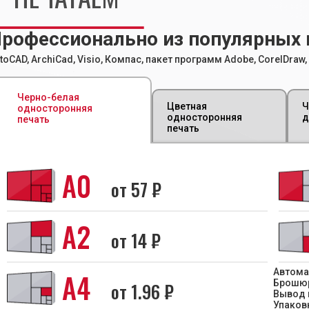
рофессионально из популярных 
toCAD, ArchiCad, Visio, Компас, пакет программ Adobe, CorelDraw, M
Черно-белая
Цветная
Ч
односторонняя
односторонняя
д
печать
печать
А0
от
57
₽
А2
от
14
₽
Автома
А4
Брошюр
от
1.96
₽
Вывод н
Упаков