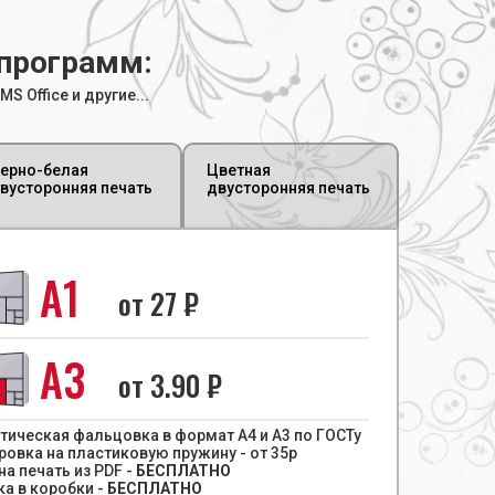
программ:
S Office и другие...
ерно-белая
Цветная
вусторонняя печать
двусторонняя печать
А1
от
27
₽
А3
от
3.90
₽
тическая фальцовка в формат А4 и А3 по ГОСТу
овка на пластиковую пружину - от 35р
а печать из PDF -
БЕСПЛАТНО
ка в коробки -
БЕСПЛАТНО