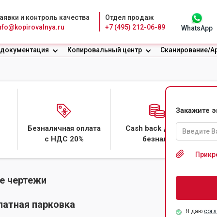
аявки и контроль качества
Отдел продаж
nfo@kopirovalnya.ru
+7 (495) 212-06-89
WhatsApp
 документация
Копировальный центр
Сканирование/А
БОЛЬШИХ
Закажите 
Безналичная оплата
Cash back даже с
с НДС 20%
безнала
Прикр
е чертежи
латная парковка
Я даю
согл