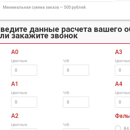
Минимальная сумма заказа — 500 рублей.
ведите данные расчета вашего 
ли закажите звонок
А0
А3
Цветные
Ч/Б
Цветны
А1
А4
Цветные
Ч/Б
Цветны
А2
Фаль
Цветные
Ч/Б
А4