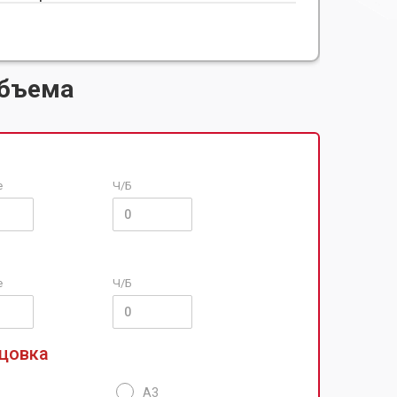
объема
е
Ч/Б
е
Ч/Б
цовка
А3