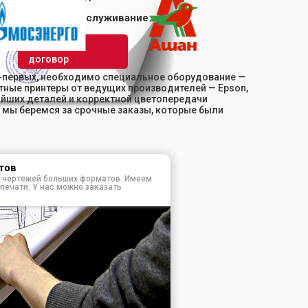
Приоритетное обслуживание
Заключить
договор
о-первых, необходимо специальное оборудование —
ные принтеры от ведущих производителей — Epson,
чайших деталей и корректной цветопередачи
 мы беремся за срочные заказы, которые были
тов
и чертежей больших форматов. Имеем
ечати. У нас можно заказать