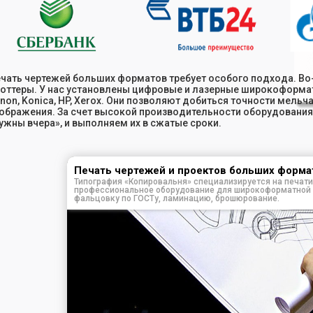
ide 2 of 17.
чать чертежей больших форматов требует особого подхода. В
оттеры. У нас установлены цифровые и лазерные широкоформат
non, Konica, HP, Xerox. Они позволяют добиться точности мель
ображения. За счет высокой производительности оборудования
ужны вчера», и выполняем их в сжатые сроки.
Печать чертежей и проектов больших форма
Типография «Копировальня» специализируется на печат
профессиональное оборудование для широкоформатной п
фальцовку по ГОСТу, ламинацию, брошюрование.