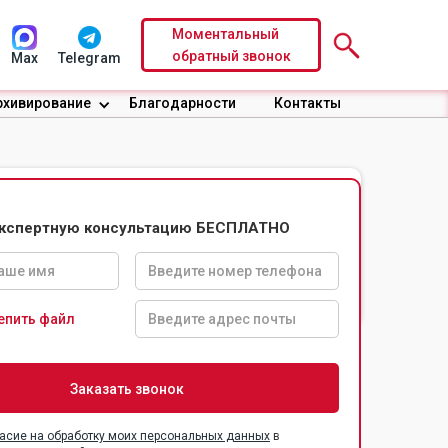
Моментальный
обратный звонок
Max
Telegram
рхивирование
Благодарности
Контакты
экспертную консультацию БЕСПЛАТНО
Доверительные
Безопасность
условия по
информации
договору
епить файл
асие на обработку моих персональных данных
в