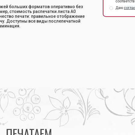
соответств
ежей больших форматов оперативно без
Даю
согла
мер, стоимость распечатки листа А0
ачество печати: правильное отображение
чу. Доступны все виды послепечатной
ламинация.
льших форматов
ПЕЧАТАЕМ