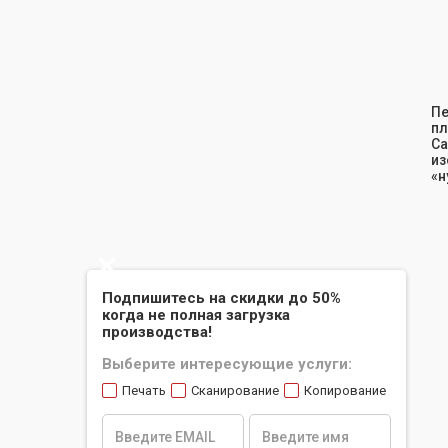
Sl
Пе
пл
Ca
из
«н
Slide 2 of 2.
Подпишитесь на скидки до 50%
когда не полная загрузка
производства!
Выберите интересующие услуги:
Печать
Сканирование
Копирование