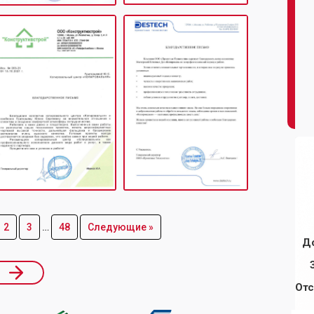
2
3
…
48
Следующие »
Д
Отс