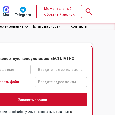
Моментальный
обратный звонок
Max
Telegram
рхивирование
Благодарности
Контакты
экспертную консультацию БЕСПЛАТНО
Доверительные
Безопасность
условия по
информации
договору
епить файл
асие на обработку моих персональных данных
в