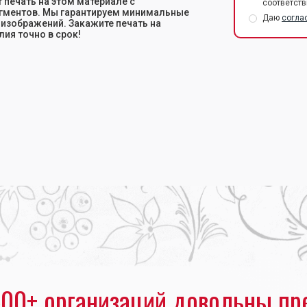
печать на этом материале с
соответств
гментов. Мы гарантируем минимальные
Даю
согла
 изображений. Закажите печать на
лия точно в срок!
00+ организаций довольны пр