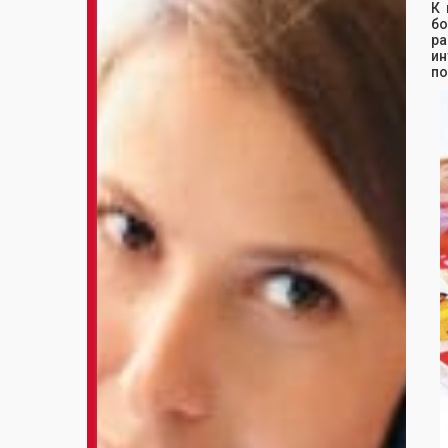
К
б
ра
ин
по