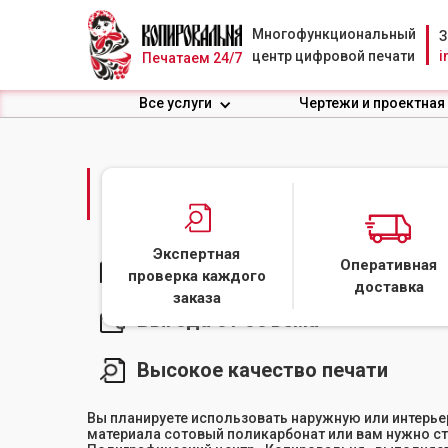
Многофункциональный
З
центр цифровой печати
i
Печатаем 24/7
Все услуги
Чертежи и проектная
ПЕЧАТЬ НА ПОЛИКАР
Экспертная
Оперативная
Срочное производство без доп
проверка каждого
доставка
заказа
Выгода от объема
Высокое качество печати
Вы планируете использовать наружную или интерье
материала сотовый поликарбонат или вам нужно с