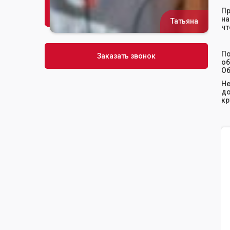
Пр
на
Татьяна
Сусана
чт
По
Заказать звонок
об
Об
Не
до
кр