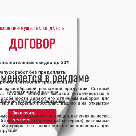
ВАШИ ПРЕИМУЩЕСТВА, КОГДА ЕСТЬ
ДОГОВОР
ополнительные скидки до 30%
именяется в рекламе
Запуск работ без предоплаты
рочка платежа до трех месяцев
я разнообразной рекламной продукции. Сотовый
Оперативная доставка
ал, который обладает высокой устойчивостью к
ти особенности делают его отличным выбором для
Приоритетное обслуживание
ько в закрытых пространствах, но и на открытом
Заключить
ные виды рекламной продукции, включая вывески,
договор
лий используется монолитный материал), рекламные
ти материала его также можно использовать для
трукций.