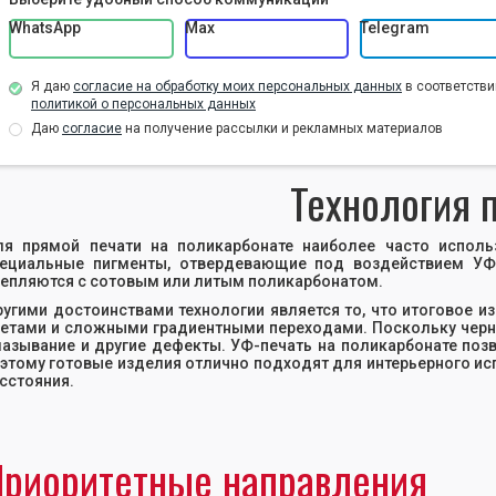
WhatsApp
Max
Telegram
Я даю
согласие на обработку моих персональных данных
в соответстви
политикой о персональных данных
Даю
согласие
на получение рассылки и рекламных материалов
Технология 
я прямой печати на поликарбонате наиболее часто исполь
ециальные пигменты, отвердевающие под воздействием УФ
епляются с сотовым или литым поликарбонатом.
угими достоинствами технологии является то, что итоговое 
етами и сложными градиентными переходами. Поскольку черни
азывание и другие дефекты. УФ-печать на поликарбонате позв
этому готовые изделия отлично подходят для интерьерного исп
сстояния.
риоритетные направления