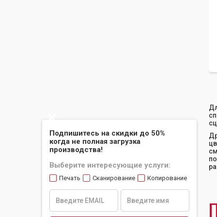
Дл
сп
Slide 2 of 2.
сц
Подпишитесь на скидки до 50%
Др
когда не полная загрузка
цв
производства!
см
по
Выберите интересующие услуги:
ра
Печать
Сканирование
Копирование
П