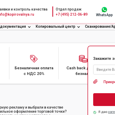
аявки и контроль качества
Отдел продаж
nfo@kopirovalnya.ru
+7 (495) 212-06-89
WhatsApp
 документация
Копировальный центр
Сканирование/А
БОНАТЕ
Закажите 
Безналичная оплата
Cash back даже с
латы
с НДС 20%
безнала
Прикр
рную рекламу и выбрали в качестве
тильное оформление торговой точки?
Я даю
согл