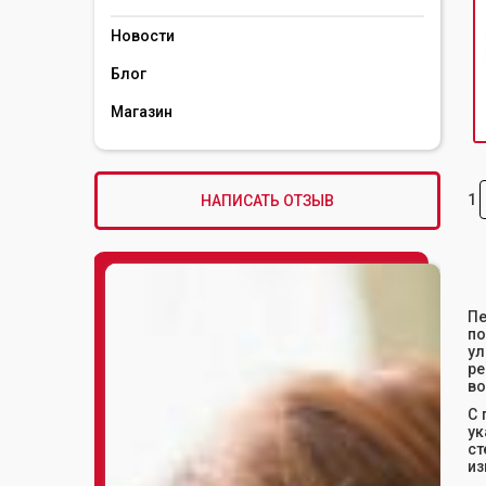
Новости
Блог
Магазин
1
НАПИСАТЬ ОТЗЫВ
Пе
по
ул
ре
во
С 
ук
ст
из