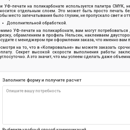
и УФ-печати на поликарбонате используется палитра CMYK, 
носится отдельным слоем. Это может быть просто печать б
обы место запечатывания было глухим, не пропускало свет и от
Дополнительной обработкой.
мимо УФ-печати на поликарбонате, вам могут потребоваться
резку, обрамлением в профиль Нельсен, наклеиваем двустор
судите с менеджером при оформлении заказа, что именно вам п
смотря на то, что в «Копировальне» вы можете заказать срочн
плату. Секрет высокой скорости выполнения работы заклю
углосуточно. А это значит, что мы успеем сделать даже объемны
Заполните форму и получите расчет
Выберите удобный способ коммуникаций