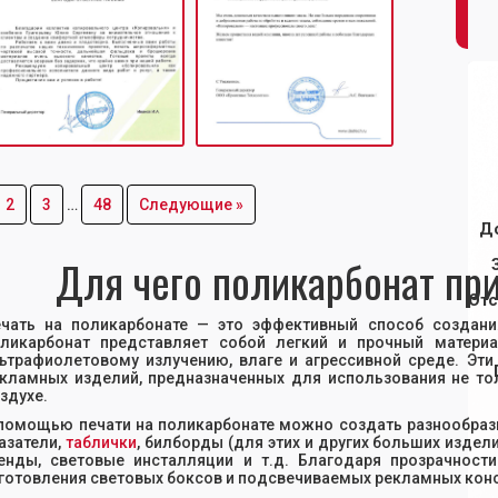
2
3
…
48
Следующие »
Д
Для чего поликарбонат пр
Отс
чать на поликарбонате — это эффективный способ создани
ликарбонат представляет собой легкий и прочный матери
ьтрафиолетовому излучению, влаге и агрессивной среде. Э
кламных изделий, предназначенных для использования не тол
здухе.
помощью печати на поликарбонате можно создать разнообраз
азатели,
таблички
, билборды (для этих и других больших изде
енды, световые инсталляции и т.д. Благодаря прозрачнос
готовления световых боксов и подсвечиваемых рекламных конс