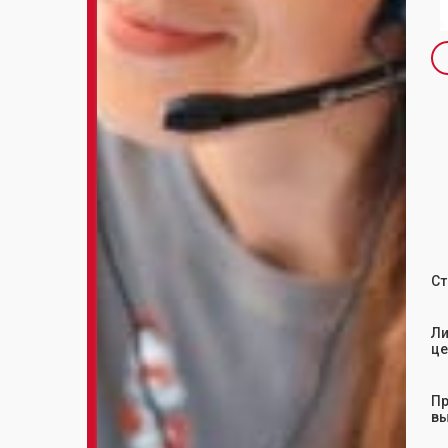
Sl
Ст
Ли
це
Пр
вы