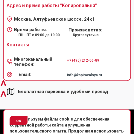
Адрес и время работы "
Копировальня
"
Москва, Алтуфьевское шоссе, 24к1
Время работы:
Производство:
ПН - ПТ с 09:00 до 19:00
Круглосуточно
Контакты
Многоканальный
+7 (495) 212-06-89
телефон:
Email:
info@kopirovalnya.ru
^
^
Бесплатная парковка и удобный проезд
© Копировальный центр «Копировальня» 2013-
2026
г.
Мы используем файлы cookie для обеспечения
ок
корректной работы сайта и улучшения
Политика конфиденциальности
пользовательского опыта. Продолжая использовать