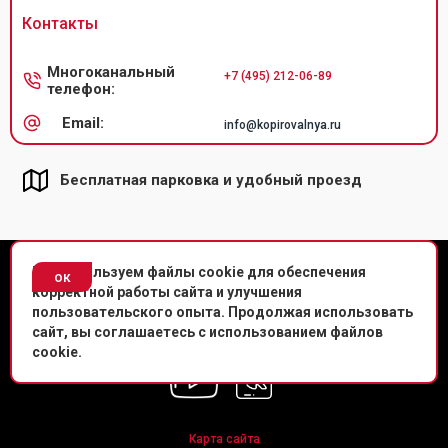
Контакты
Многоканальный
+7 (495) 212-06-89
телефон:
Email:
info@kopirovalnya.ru
Бесплатная парковка и удобный проезд
© Копировальный центр «Копировальня» 2013-
2026
г.
Мы используем файлы cookie для обеспечения
ок
корректной работы сайта и улучшения
Политика конфиденциальности
пользовательского опыта. Продолжая использовать
сайт, вы соглашаетесь с использованием файлов
Мы в соц. сетях
cookie.
Карта сайта