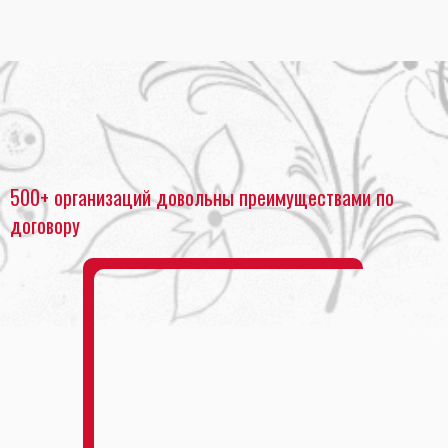
Главная
•
Сканирование документов
•
Сканирование картин
500+ организаций довольны преимуществами по
договору