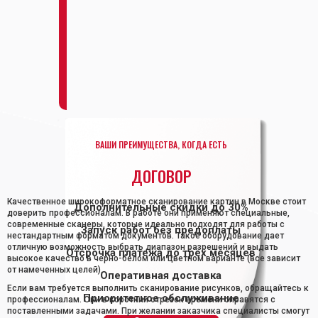
ВАШИ ПРЕИМУЩЕСТВА, КОГДА ЕСТЬ
ДОГОВОР
Качественное широкоформатное сканирование картин в Москве стоит
Дополнительные скидки до 30%
доверить профессионалам. В работе они применяют специальные,
современные сканеры, которые идеально подходят для работы с
Запуск работ без предоплаты
нестандартным форматом документов. Такое оборудование дает
отличную возможность выбрать диапазон разрешений и выдать
Отсрочка платежа до трех месяцев
высокое качество в черно-белом или цветном варианте (все зависит
от намеченных целей).
Оперативная доставка
Если вам требуется выполнить сканирование рисунков, обращайтесь к
Приоритетное обслуживание
профессионалам. Они в короткий отрезок времени справятся с
поставленными задачами. При желании заказчика специалисты смогут