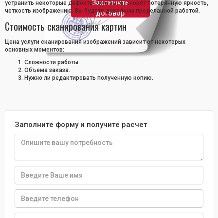
Заключить
устранить некоторые дефекты. Они восстановят потерянную яркость,
четкость изображению. Вы будете довольны проделанной работой.
договор
Стоимость сканирования картин
Цена услуги сканирования изображений зависит от некоторых
основных моментов:
Сложности работы.
Объема заказа.
Нужно ли редактировать полученную копию.
Заполните форму и получите расчет