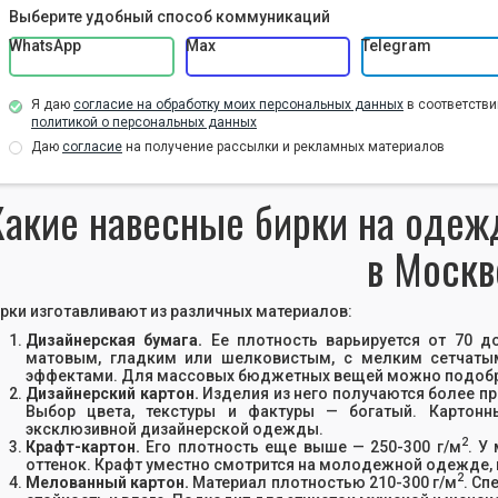
Выберите удобный способ коммуникаций
WhatsApp
Max
Telegram
Я даю
согласие на обработку моих персональных данных
в соответстви
политикой о персональных данных
Даю
согласие
на получение рассылки и рекламных материалов
Какие навесные бирки на одежд
в Москв
рки изготавливают из различных материалов:
Дизайнерская бумага.
Ее плотность варьируется от 70 до
матовым, гладким или шелковистым, с мелким сетчаты
эффектами. Для массовых бюджетных вещей можно подобр
Дизайнерский картон.
Изделия из него получаются более пр
Выбор цвета, текстуры и фактуры — богатый. Картон
эксклюзивной дизайнерской одежды.
2
Крафт-картон.
Его плотность еще выше — 250-300 г/м
. У
оттенок. Крафт уместно смотрится на молодежной одежде, и
2
Мелованный картон.
Материал плотностью 210-300 г/м
. Сп