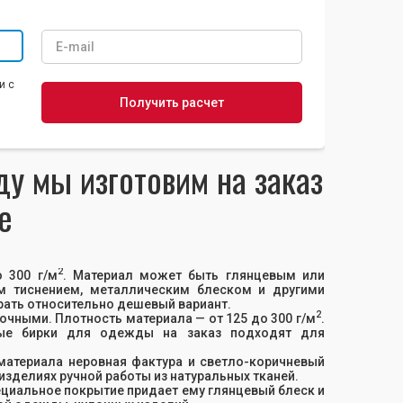
и с
у мы изготовим на заказ
е
2
 300 г/м
. Материал может быть глянцевым или
м тиснением, металлическим блеском и другими
ать относительно дешевый вариант.
2
очными. Плотность материала — от 125 до 300 г/м
.
ные бирки для одежды на заказ подходят для
 материала неровная фактура и светло-коричневый
зделиях ручной работы из натуральных тканей.
ециальное покрытие придает ему глянцевый блеск и