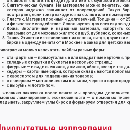
стойкость к влаге. Подходит для этикеток мужской и женс
Синтетическая бумага.
На материале можно печатать, как 
которая надежно защищает от повреждений. Такую бирк
пострадает, если товар находится на солнце или в помещен
Пластик.
Материал прочный и долговечный. Толщина — от 2
и физическое воздействие. Используется для всех видов од
Кожа.
Экологичный и надежный материал, испортить ко
заказывают для меховых жилеток и шуб, дубленок, кожаных 
Ткань.
Этикетки изготавливают из хлопка, ситца, двунитки 
бирки на одежду печатают в Москве на заказ для детских в
типографии можно напечатать лейблы разных форм:
стандартные — прямоугольные или квадратные карточки, пр
складные открытки и буклеты в несколько страниц;
фигурные — в виде снежинок, домиков, яблок, звезд и так да
хедеры — картонные бирки, которые складываются пополам и
с еврослотом для подвешивания товаров;
с люверсом — металлическим кольцом, через которое проде
с вырубным логотипом.
 желанию заказчика после печати мы проводим дополнител
мощью ламинирования, эксклюзивности — с помощью тиснен
ладывать, закругляем углы бирок и формируем отверстия для к
риоритетные направления