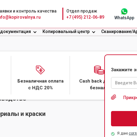
аявки и контроль качества
Отдел продаж
nfo@kopirovalnya.ru
+7 (495) 212-06-89
WhatsApp
 документация
Копировальный центр
Сканирование/А
 ОДЕЖДЫ В
Закажите 
Безналичная оплата
Cash back даже с
с НДС 20%
безнала
зводстве
Прикр
риалы и краски
Я даю
согл