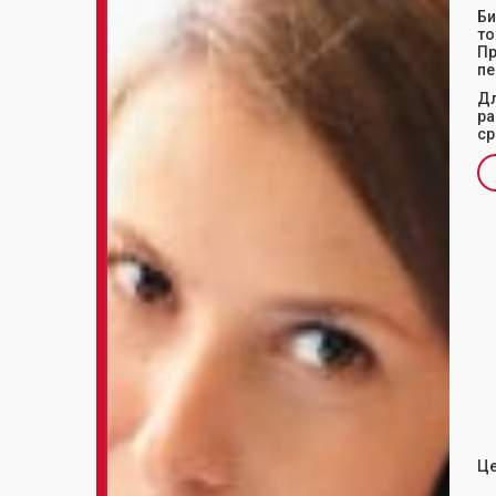
Би
то
Пр
пе
Дл
ра
ср
Sl
Це