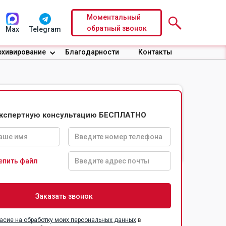
Моментальный
обратный звонок
Max
Telegram
рхивирование
Благодарности
Контакты
экспертную консультацию БЕСПЛАТНО
Доверительные
Безопасность
условия по
информации
договору
епить файл
асие на обработку моих персональных данных
в