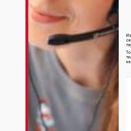
Из
си
ти
То
те
не