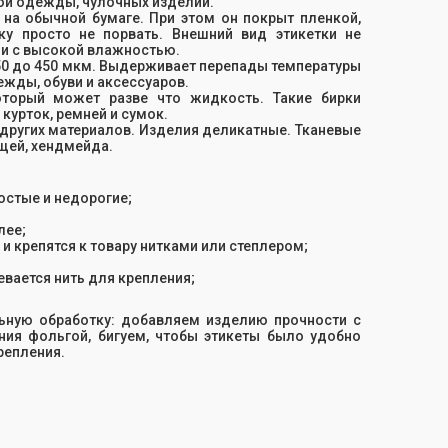
кой одежды, чулочных изделий.
на обычной бумаге. При этом он покрыт пленкой,
у просто не порвать. Внешний вид этикетки не
ии с высокой влажностью.
50 до 450 мкм. Выдерживает перепады температуры
ежды, обуви и аксессуаров.
торый может разве что жидкость. Такие бирки
курток, ремней и сумок.
и других материалов. Изделия деликатные. Тканевые
ещей, хендмейда.
остые и недорогие;
лее;
 крепятся к товару нитками или степлером;
вается нить для крепления;
ьную обработку: добавляем изделию прочности с
ия фольгой, бигуем, чтобы этикеты было удобно
репления.