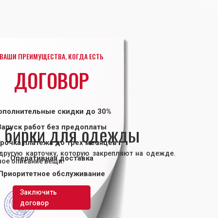
ВАШИ ПРЕИМУЩЕСТВА, КОГДА ЕСТЬ
ДОГОВОР
ополнительные скидки до 30%
 бирки для одежды
Запуск работ без предоплаты
рочка платежа до трех месяцев
другую карточку, которую закрепляют на одежде.
Оперативная доставка
ное описание вещи:
Приоритетное обслуживание
Заключить
договор