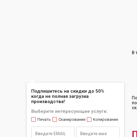
В 
Slide 2 of 2.
Подпишитесь на скидки до 50%
когда не полная загрузка
По
производства!
по
ск
Выберите интересующие услуги:
Печать
Сканирование
Копирование
П