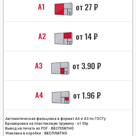
А1
от
27
₽
А2
от
14
₽
А3
от
3.90
₽
А4
от
1.96
₽
Автоматическая фальцовка в формат А4 и А3 по ГОСТу
Брошюровка на пластиковую пружину - от 35р
Вывод на печать из PDF -
БЕСПЛАТНО
Упаковка в коробки -
БЕСПЛАТНО