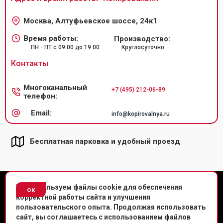
Москва, Алтуфьевское шоссе, 24к1
Время работы:
Производство:
ПН - ПТ с 09:00 до 19:00
Круглосуточно
Контакты
Многоканальный
+7 (495) 212-06-89
телефон:
Email:
info@kopirovalnya.ru
Бесплатная парковка и удобный проезд
© Копировальный центр «Копировальня» 2013-
2026
г.
Мы используем файлы cookie для обеспечения
ок
корректной работы сайта и улучшения
Политика конфиденциальности
пользовательского опыта. Продолжая использовать
сайт, вы соглашаетесь с использованием файлов
Мы в соц. сетях