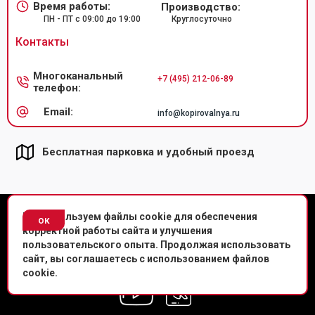
Время работы:
Производство:
ПН - ПТ с 09:00 до 19:00
Круглосуточно
Контакты
Многоканальный
+7 (495) 212-06-89
телефон:
Email:
info@kopirovalnya.ru
Бесплатная парковка и удобный проезд
© Копировальный центр «Копировальня» 2013-
2026
г.
Мы используем файлы cookie для обеспечения
ок
корректной работы сайта и улучшения
Политика конфиденциальности
пользовательского опыта. Продолжая использовать
сайт, вы соглашаетесь с использованием файлов
Мы в соц. сетях
cookie.