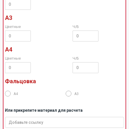
А3
Цветные
Ч/Б
А4
Цветные
Ч/Б
Фальцовка
А4
А3
Или прикрепите материал для расчета