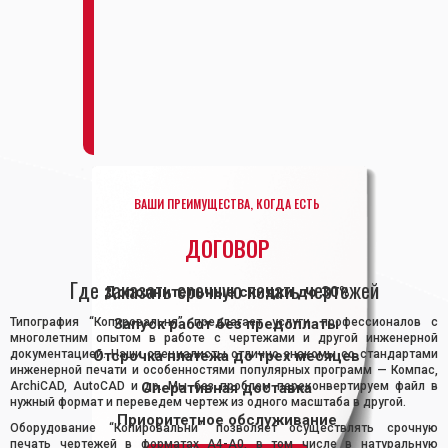
ВАШИ ПРЕИМУЩЕСТВА, КОГДА ЕСТЬ
ДОГОВОР
Где заказать срочную печать чертежей
Дополнительные скидки до 30%
Типография “Копировальня” предлагает услуги профессионалов с
Запуск работ без предоплаты
многолетним опытом в работе с чертежами и другой инженерной
документацией. Наши специалисты отлично знакомы со стандартами
Отсрочка платежа до трех месяцев
инженерной печати и особенностями популярных программ — Компас,
ArchiCAD, AutoCAD и др. Мы без проблем переконвертируем файл в
Оперативная доставка
нужный формат и переведем чертеж из одного масштаба в другой.
Приоритетное обслуживание
Оборудование “Копировальни” позволяет осуществлять срочную
печать чертежей в форматах А4-А0, в том числе в натуральную