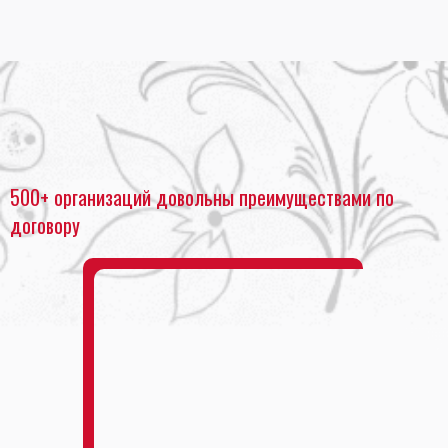
Главная
•
ПЕЧАТЬ ЧЕРТЕЖЕЙ
•
Срочная печать чертежей
500+ организаций довольны преимуществами по
договору