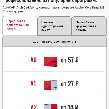
Профессионально из популярных программ:
AutoCAD, ArchiCad, Visio, Компас, пакет программ Adobe, CorelDraw, MS
Office и другие...
Черно-белая
Цветная
Черно-белая
односторонняя
односторонняя
двусторонняя
печать
печать
печать
Цветная двусторонняя печать
А0
от
57
₽
А1
от
27
₽
А2
от
14
₽