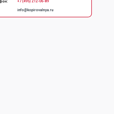
+7 (495) 212-06-89
фон:
info@kopirovalnya.ru
Политика конфиденциальности
чать проектов
льцовка чертежей