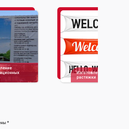
вление
ационных
Изготовление баннера-
в
растяжки
ены
*