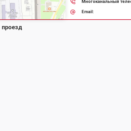
Многоканальный теле
Email:
й проезд
2026
г.
Мы в соц. сетях
Карта сайта
Оплата
Блог
Печать чертежей
Пе
Копирование чертежей
Фа