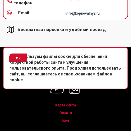
телефон:
Email:
info@kopirovalnya.ru
Бесплатная парковка и удобный проезд
© Копировальный центр «Копировальня» 2013-
2026
г.
Мы используем файлы cookie для обеспечения
ок
корректной работы сайта и улучшения
Политика конфиденциальности
пользовательского опыта. Продолжая использовать
сайт, вы соглашаетесь с использованием файлов
Мы в соц. сетях
cookie.
Карта сайта
Оплата
Блог