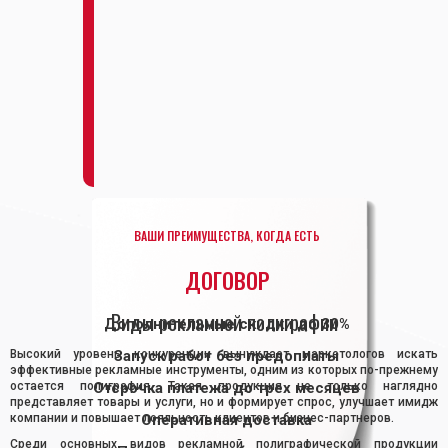
ВАШИ ПРЕИМУЩЕСТВА, КОГДА ЕСТЬ
ДОГОВОР
Виды рекламной полиграфии
Дополнительные скидки до 30%
Высокий уровень конкуренции вынуждает маркетологов искать
Запуск работ без предоплаты
эффективные рекламные инструменты, одним из которых по-прежнему
остается полиграфия. Такая продукция не только наглядно
Отсрочка платежа до трех месяцев
представляет товары и услуги, но и формирует спрос, улучшает имидж
компании и повышает лояльность клиентов и бизнес-партнеров.
Оперативная доставка
Среди основных видов рекламной полиграфической продукции