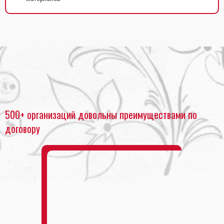
Главная
•
Полиграфия
•
Рекламная полиграфия
500+ организаций довольны преимуществами по
договору