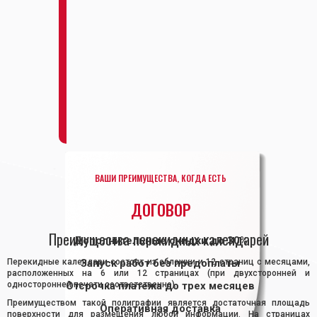
ВАШИ ПРЕИМУЩЕСТВА, КОГДА ЕСТЬ
ДОГОВОР
Преимущества перекидных календарей
Дополнительные скидки до 30%
Перекидные календари состоят из обложки и 12 страниц с месяцами,
Запуск работ без предоплаты
расположенных на 6 или 12 страницах (при двухсторонней и
односторонней печати соответственно).
Отсрочка платежа до трех месяцев
Преимуществом такой полиграфии является достаточная площадь
Оперативная доставка
поверхности для размещения любой информации. На страницах