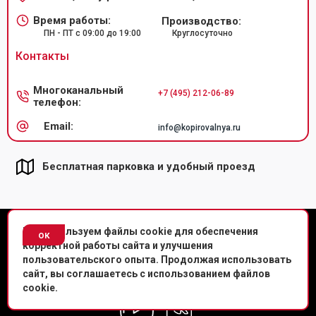
Время работы:
Производство:
ПН - ПТ с 09:00 до 19:00
Круглосуточно
Контакты
Многоканальный
+7 (495) 212-06-89
телефон:
Email:
info@kopirovalnya.ru
Бесплатная парковка и удобный проезд
© Копировальный центр «Копировальня» 2013-
2026
г.
Мы используем файлы cookie для обеспечения
ок
корректной работы сайта и улучшения
Политика конфиденциальности
пользовательского опыта. Продолжая использовать
сайт, вы соглашаетесь с использованием файлов
Мы в соц. сетях
cookie.