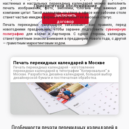
настенных и настольных перекидных календарей можно выполнить
Приоритетное обслуживание
печать изображений, фото, эмблемы, слогана или важных для
компании цитат. Такой календарь на стене в офисе или рабочем столе
Заключить
станет частью имиджа фирмы и подчеркнет ее высокий статус.
договор
Печать перекидных календарей заказывают, как правило, перед
новогодними праздниками, чтобы заранее подготовить
сувенирную
полиграфию
для коллег и партнеров. С одной стороны, календарь
станет приятным знаком внимания в преддверии Нового года, с другой
— грамотным маркетинговым ходом.
Печать перекидных календарей в Москве
Печать перекидных календарей - изготовление
перекидных календарей в типографии "Копировальня" в
Москве. Разработка дизайна календарей, большой выбор
дизайнерской бумаги и постпечатная обработка.
Особенности печати перекидных календарей в