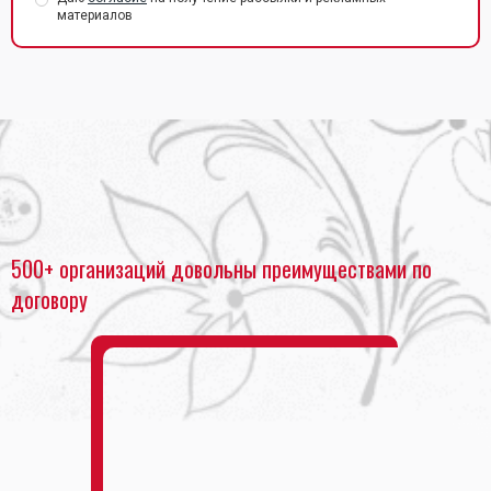
материалов
Главная
•
Печать календарей
•
Печать перекидных календарей
500+ организаций довольны преимуществами по
договору