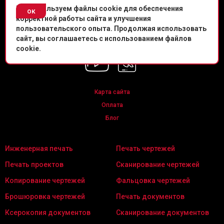
© Копировальный центр «Копировальня» 2013-
2026
г.
Мы используем файлы cookie для обеспечения
ок
корректной работы сайта и улучшения
Политика конфиденциальности
пользовательского опыта. Продолжая использовать
сайт, вы соглашаетесь с использованием файлов
Мы в соц. сетях
cookie.
Карта сайта
Оплата
Блог
Инженерная печать
Печать чертежей
Печать проектов
Сканирование чертежей
Копирование чертежей
Фальцовка чертежей
Брошюровка чертежей
Печать документов
Ксерокопия документов
Сканирование документов