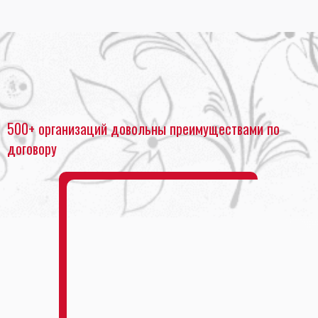
Главная
•
Накатка на основу
500+ организаций довольны преимуществами по
договору