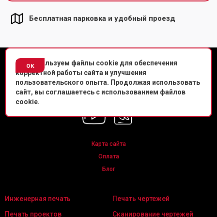
Бесплатная парковка и удобный проезд
© Копировальный центр «Копировальня» 2013-
2026
г.
Мы используем файлы cookie для обеспечения
ок
корректной работы сайта и улучшения
Политика конфиденциальности
пользовательского опыта. Продолжая использовать
сайт, вы соглашаетесь с использованием файлов
Мы в соц. сетях
cookie.
Карта сайта
Оплата
Блог
Инженерная печать
Печать чертежей
Печать проектов
Сканирование чертежей