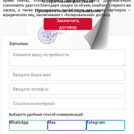
прямо сейчас, чтобы получить подробную смету. Дополнительно
Оперативная доставка
сэкономить удастся благодаря скидке за объем, кешбэку с первого же
заказа, а также специального прайс-листа для наших партнеров —
Приоритетное обслуживание
юридических лиц, заключивших с «Копировальней» договор.
Заключить
договор
Заполните форму и получите расчет
Выберите удобный способ коммуникаций
WhatsApp
Max
Telegram