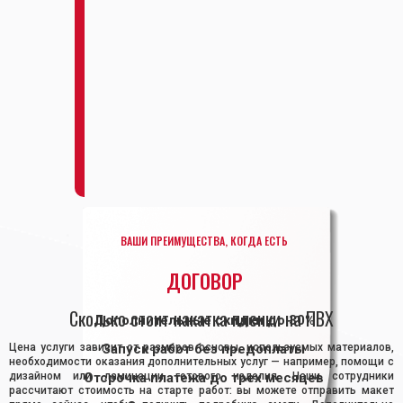
ВАШИ ПРЕИМУЩЕСТВА, КОГДА ЕСТЬ
ДОГОВОР
Сколько стоит накатка пленки на ПВХ
Дополнительные скидки до 30%
Цена услуги зависит от размеров основы, используемых материалов,
Запуск работ без предоплаты
необходимости оказания дополнительных услуг — например, помощи с
дизайном или ламинации готового изделия. Наши сотрудники
Отсрочка платежа до трех месяцев
рассчитают стоимость на старте работ: вы можете отправить макет