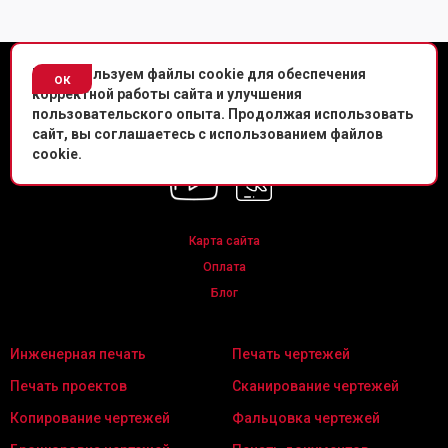
© Копировальный центр «Копировальня» 2013-
2026
г.
Мы используем файлы cookie для обеспечения
ок
корректной работы сайта и улучшения
Политика конфиденциальности
пользовательского опыта. Продолжая использовать
сайт, вы соглашаетесь с использованием файлов
Мы в соц. сетях
cookie.
Карта сайта
Оплата
Блог
Инженерная печать
Печать чертежей
Печать проектов
Сканирование чертежей
Копирование чертежей
Фальцовка чертежей