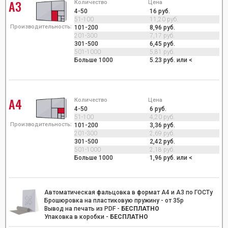
А3
Количество
Цена
4-50
16 руб.
51-100
11,20 руб.
Производительность:
101-200
8,96 руб.
201-300
7,17 руб.
301-500
6,45 руб.
501-1000
5,81 руб.
Больше 1000
5.23 руб. или <
А4
Количество
Цена
4-50
6 руб.
51-100
4,20 руб.
Производительность:
101-200
3,36 руб.
201-300
2,69 руб.
301-500
2,42 руб.
501-1000
2,18 руб.
Больше 1000
1,96 руб. или <
Автоматическая фальцовка в формат А4 и А3 по ГОСТу
Брошюровка на пластиковую пружину - от 35р
Вывод на печать из PDF -
БЕСПЛАТНО
Упаковка в коробки -
БЕСПЛАТНО