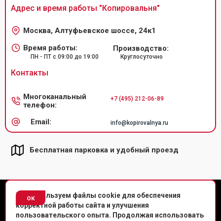
Адрес и время работы "
Копировальня
"
Москва, Алтуфьевское шоссе, 24к1
Время работы:
Производство:
ПН - ПТ с 09:00 до 19:00
Круглосуточно
Контакты
Многоканальный
+7 (495) 212-06-89
телефон:
Email:
info@kopirovalnya.ru
Бесплатная парковка и удобный проезд
© Копировальный центр «Копировальня» 2013-
2026
г.
Мы используем файлы cookie для обеспечения
ок
корректной работы сайта и улучшения
Политика конфиденциальности
пользовательского опыта. Продолжая использовать