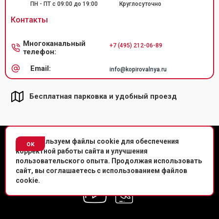
ПН - ПТ с 09:00 до 19:00
Круглосуточно
Контакты
Многоканальный
+7 (495) 212-06-89
телефон:
Email:
info@kopirovalnya.ru
Бесплатная парковка и удобный проезд
© Копировальный центр «Копировальня» 2013-
2026
г.
Мы используем файлы cookie для обеспечения
ок
корректной работы сайта и улучшения
Политика конфиденциальности
пользовательского опыта. Продолжая использовать
сайт, вы соглашаетесь с использованием файлов
Мы в соц. сетях
cookie.