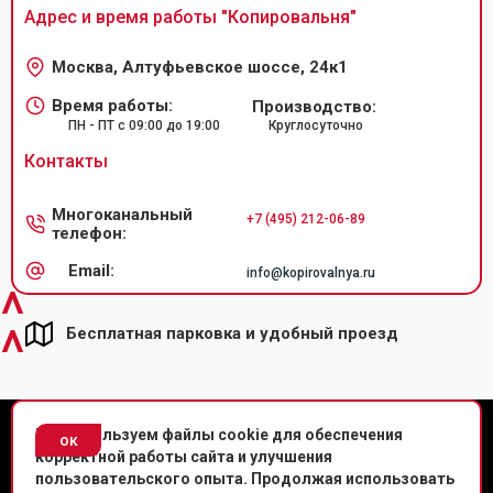
Адрес и время работы "
Копировальня
"
Москва, Алтуфьевское шоссе, 24к1
Время работы:
Производство:
ПН - ПТ с 09:00 до 19:00
Круглосуточно
Контакты
Многоканальный
+7 (495) 212-06-89
телефон:
Email:
info@kopirovalnya.ru
^
^
Бесплатная парковка и удобный проезд
© Копировальный центр «Копировальня» 2013-
2026
г.
Мы используем файлы cookie для обеспечения
ок
корректной работы сайта и улучшения
Политика конфиденциальности
пользовательского опыта. Продолжая использовать