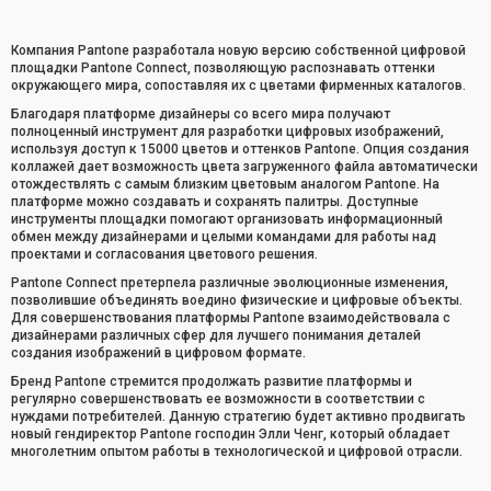
Компания Pantone разработала новую версию собственной цифровой
площадки Pantone Connect, позволяющую распознавать оттенки
окружающего мира, сопоставляя их с цветами фирменных каталогов.
Благодаря платформе дизайнеры со всего мира получают
полноценный инструмент для разработки цифровых изображений,
используя доступ к 15000 цветов и оттенков Pantone. Опция создания
коллажей дает возможность цвета загруженного файла автоматически
отождествлять с самым близким цветовым аналогом Pantone. На
платформе можно создавать и сохранять палитры. Доступные
инструменты площадки помогают организовать информационный
обмен между дизайнерами и целыми командами для работы над
проектами и согласования цветового решения.
Pantone Connect претерпела различные эволюционные изменения,
позволившие объединять воедино физические и цифровые объекты.
Для совершенствования платформы Pantone взаимодействовала с
дизайнерами различных сфер для лучшего понимания деталей
создания изображений в цифровом формате.
Бренд Pantone стремится продолжать развитие платформы и
регулярно совершенствовать ее возможности в соответствии с
нуждами потребителей. Данную стратегию будет активно продвигать
новый гендиректор Pantone господин Элли Ченг, который обладает
многолетним опытом работы в технологической и цифровой отрасли.