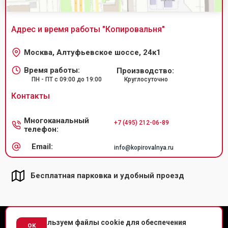
Адрес и время работы "
Копировальня
"
Москва, Алтуфьевское шоссе, 24к1
Время работы:
Производство:
ПН - ПТ с 09:00 до 19:00
Круглосуточно
Контакты
Многоканальный
+7 (495) 212-06-89
телефон:
Email:
info@kopirovalnya.ru
Бесплатная парковка и удобный проезд
© Копировальный центр «Копировальня» 2013-
2026
г.
Мы используем файлы cookie для обеспечения
ок