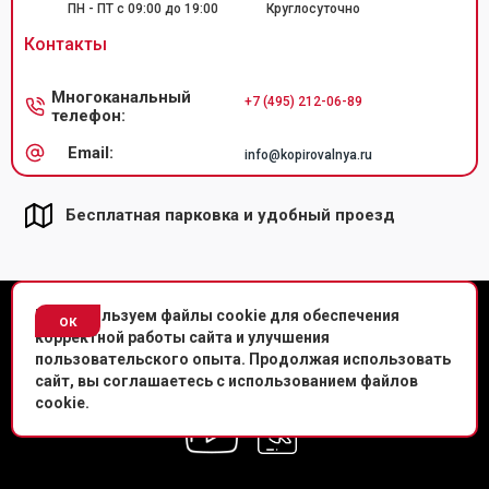
ПН - ПТ с 09:00 до 19:00
Круглосуточно
Контакты
Многоканальный
+7 (495) 212-06-89
телефон:
Email:
info@kopirovalnya.ru
Бесплатная парковка и удобный проезд
© Копировальный центр «Копировальня» 2013-
2026
г.
Мы используем файлы cookie для обеспечения
ок
корректной работы сайта и улучшения
Политика конфиденциальности
пользовательского опыта. Продолжая использовать
сайт, вы соглашаетесь с использованием файлов
Мы в соц. сетях
cookie.