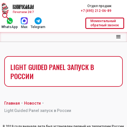
Отдел продаж
+7 (495) 212-06-89
Печатаем 24/7
Моментальный
обратный звонок
WhatsApp
Max
Telegram
LIGHT GUIDED PANEL ЗАПУСК В
РОССИИ
Главная
•
Новости
•
Light Guided Panel запуск в России
В 2019 году вначале лета был установлен первый на территории России