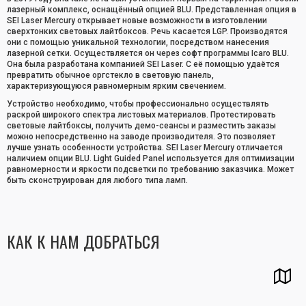
лазерный комплекс, оснащённый опцией BLU. Представленная опция в
SEI Laser Mercury открывает новые возможности в изготовлении
сверхтонких световых лайтбоксов. Речь касается LGP. Производятся
они с помощью уникальной технологии, посредством нанесения
лазерной сетки. Осуществляется он через софт программы Icaro BLU.
Она была разработана компанией SEI Laser. С её помощью удаётся
превратить обычное оргстекло в световую панель,
характеризующуюся равномерным ярким свечением.
Устройство необходимо, чтобы профессионально осуществлять
раскрой широкого спектра листовых материалов. Протестировать
световые лайтбоксы, получить демо-сеансы и разместить заказы
можно непосредственно на заводе производителя. Это позволяет
лучше узнать особенности устройства. SEI Laser Mercury отличается
наличием опции BLU. Light Guided Panel используется для оптимизации
равномерности и яркости подсветки по требованию заказчика. Может
быть сконструирован для любого типа ламп.
КАК К НАМ ДОБРАТЬСЯ