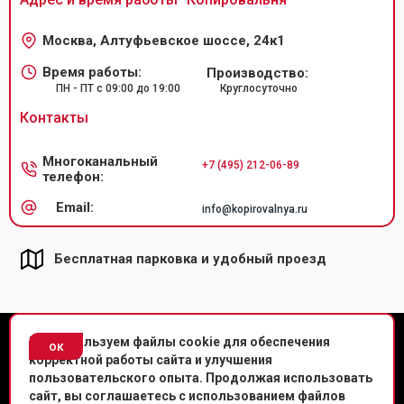
Москва, Алтуфьевское шоссе, 24к1
Время работы:
Производство:
ПН - ПТ с 09:00 до 19:00
Круглосуточно
Контакты
Многоканальный
+7 (495) 212-06-89
телефон:
Email:
info@kopirovalnya.ru
Бесплатная парковка и удобный проезд
© Копировальный центр «Копировальня» 2013-
2026
г.
Мы используем файлы cookie для обеспечения
ок
корректной работы сайта и улучшения
Политика конфиденциальности
пользовательского опыта. Продолжая использовать
сайт, вы соглашаетесь с использованием файлов