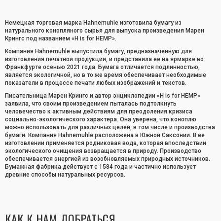
Немецкая торговая марка Hahnemuhle изготовила бумагу из
натурального конопляного сырья для выпуска произведения Марен
Крингс под названием «H is for HEMP».
Компания Hahnemuhle выпустила бумагу, предназначенную для
изготовления печатной продукции, и представила ее на ярмарке во
Франкфурте осенью 2021 года. Бумага отличается подлинностью,
является экологичной, но в то же время обеспечивает необходимые
показатели в процессе печати любых изображений и текстов.
Писательница Марен Крингс и автор энциклопедии «H is for HEMP»
заявила, что своим произведением пыталась подтолкнуть
человечество к активным действиям для преодоления кризиса
социально-экологического характера. Она уверена, что коноплю
можно использовать для различных целей, в том числе и производства
бумаги. Компания Hahnemuhle расположена в Южной Саксонии. В ее
изготовлении применяется родниковая вода, которая впоследствии
экологического очищения возвращается в природу. Производство
обеспечивается энергией из возобновляемых природных источников.
Бумажная фабрика действует с 1584 года и частично использует
древние способы натуральных ресурсов.
КАК К НАМ ДОБРАТЬСЯ