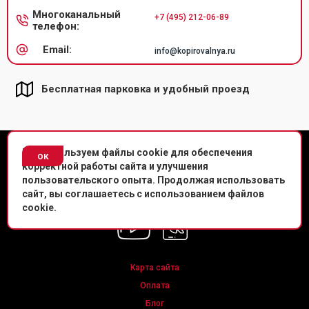
Многоканальный
+7 (495) 212-06-89
телефон:
Email:
info@kopirovalnya.ru
Бесплатная парковка и удобный проезд
© Копировальный центр «Копировальня» 2013-
2026
г.
Мы используем файлы cookie для обеспечения
ок
корректной работы сайта и улучшения
Политика конфиденциальности
пользовательского опыта. Продолжая использовать
сайт, вы соглашаетесь с использованием файлов
Мы в соц. сетях
cookie.
Карта сайта
Оплата
Блог