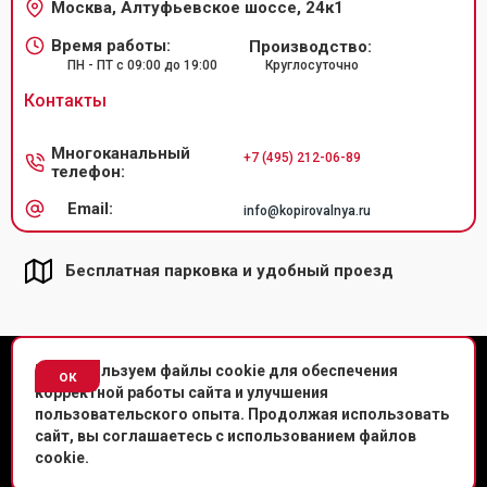
Москва, Алтуфьевское шоссе, 24к1
Время работы:
Производство:
ПН - ПТ с 09:00 до 19:00
Круглосуточно
Контакты
Многоканальный
+7 (495) 212-06-89
телефон:
Email:
info@kopirovalnya.ru
Бесплатная парковка и удобный проезд
© Копировальный центр «Копировальня» 2013-
2026
г.
Мы используем файлы cookie для обеспечения
ок
корректной работы сайта и улучшения
Политика конфиденциальности
пользовательского опыта. Продолжая использовать
сайт, вы соглашаетесь с использованием файлов
Мы в соц. сетях
cookie.