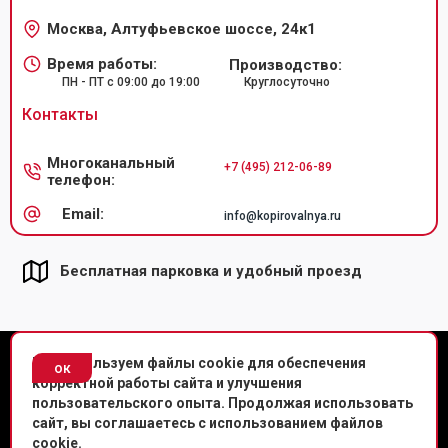
Москва, Алтуфьевское шоссе, 24к1
Время работы:
Производство:
ПН - ПТ с 09:00 до 19:00
Круглосуточно
Контакты
Многоканальный
+7 (495) 212-06-89
телефон:
Email:
info@kopirovalnya.ru
Бесплатная парковка и удобный проезд
© Копировальный центр «Копировальня» 2013-
2026
г.
Мы используем файлы cookie для обеспечения
ок
корректной работы сайта и улучшения
Политика конфиденциальности
пользовательского опыта. Продолжая использовать
сайт, вы соглашаетесь с использованием файлов
Мы в соц. сетях
cookie.