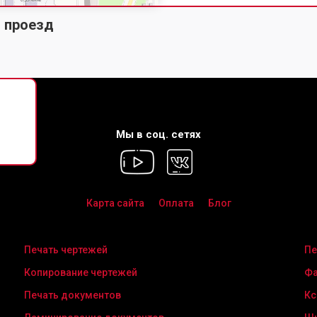
й проезд
2026
г.
Мы в соц. сетях
Карта сайта
Оплата
Блог
Печать чертежей
Пе
Копирование чертежей
Фа
Печать документов
Кс