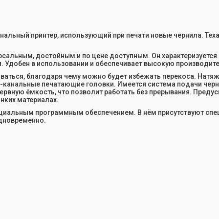
льный принтер, использующий при печати новые чернила. Texar
ерсальным, достойным и по цене доступным. Он характеризует
. Удобен в использовании и обеспечивает высокую производит
оваться, благодаря чему можно будет избежать перекоса. Натя
 8-канальные печатающие головки. Имеется система подачи черн
ервную ёмкость, что позволит работать без прерывания. Преду
нких материалах.
циальным программным обеспечением. В нём присутствуют спе
одновременно.